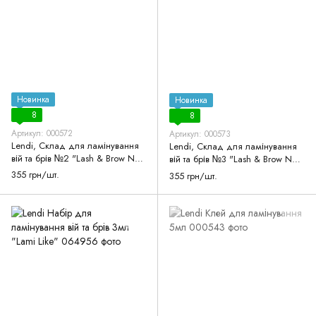
Новинка
Новинка
8
8
Артикул: 000572
Артикул: 000573
Lendi, Склад для ламінування
Lendi, Склад для ламінування
вій та брів №2 "Lash & Brow New
вій та брів №3 "Lash & Brow New
Look", 10 мл, дозатор
Look", 10 мл, дозатор
355 грн/шт.
355 грн/шт.