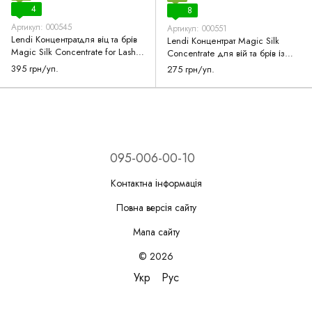
4
8
Артикул: 000545
Артикул: 000551
Lendi Концентратдля віц та брів
Lendi Концентрат Magic Silk
Magic Silk Concentrate for Lashes
Concentrate для вій та брів із
and Brows 15 мл
щіточкою 10 мл
395 грн/уп.
275 грн/уп.
095-006-00-10
Контактна інформація
Повна версія сайту
Мапа сайту
© 2026
Укр
Рус