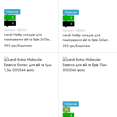
Новинка
Новинка
8
8
6
6
Артикул: 000541
Артикул: 000542
Lendi Набір складів для
Lendi Набір складів для
ламінування вій та брів 3х10мл
ламінування вій та брів 3х3мл
"Lash & Brow New Look"
"Lash & Brow New Look"
995 грн/Комплект
395 грн/Комплект
Новинка
Хіт
8