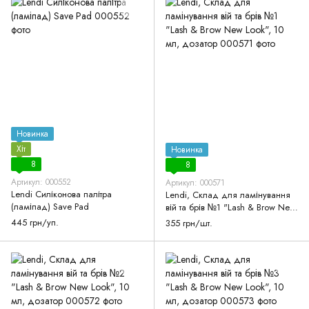
Новинка
Хіт
Новинка
8
8
Артикул: 000552
Артикул: 000571
Lendi Силіконова палітра
Lendi, Склад для ламінування
(ламіпад) Save Pad
вій та брів №1 "Lash & Brow New
Look", 10 мл, дозатор
445 грн/уп.
355 грн/шт.