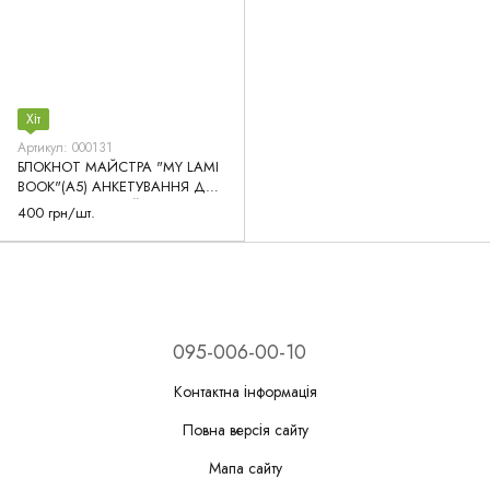
Хіт
Артикул: 000131
БЛОКНОТ МАЙСТРА "MY LAMI
BOOK"(А5) АНКЕТУВАННЯ ДЛЯ
ЛАМІНУВАННЯ ВІЙ
400 грн/шт.
095-006-00-10
Контактна інформація
Повна версія сайту
Мапа сайту