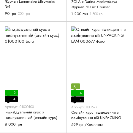
Журнал Lamimaker&Browartist
ZOLA x Darina Maslovskaya
№1
Журнал "Basic Course"
90 грн
300 грн
1 200 грн
1 500 грн
Хіт
6
4
4
4
Артикул: 01000100
Артикул: 000677
Індивідуальний курс з
Онлайн курс підвищення з
ламінування вій (онлайн курс)
ламінування вій UNPACKING
LAM
8 000 грн
599 грн/Комплект