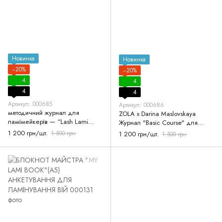
Новинка
Новинка
−20%
−20%
4
4
4
4
Артикул: 000685
Артикул: 000686
методичний журнал для
ZOLA x Darina Maslovskaya
ламімейкерів — “Lash Lami
Журнал "Basic Course" для
Basic” ZOLA
бровистов
1 200 грн/шт.
1 500 грн
1 200 грн/шт.
1 500 грн