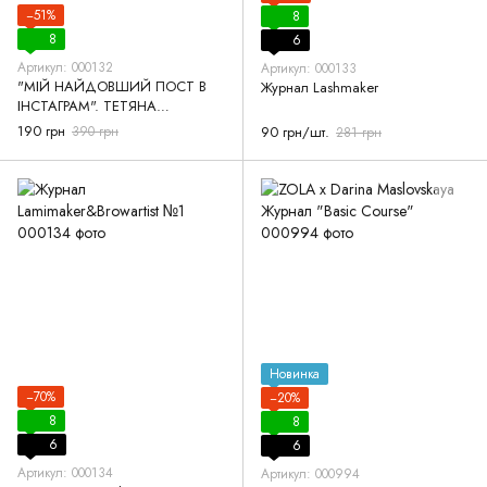
−51%
8
8
6
Артикул: 000132
Артикул: 000133
"МІЙ НАЙДОВШИЙ ПОСТ В
Журнал Lashmaker
ІНСТАГРАМ". ТЕТЯНА
НОВИЦЬКА. КНИГА ПРО ВІЙКИ
190 грн
390 грн
90 грн/шт.
281 грн
LASHMAKER
Новинка
−70%
−20%
8
8
6
6
Артикул: 000134
Артикул: 000994