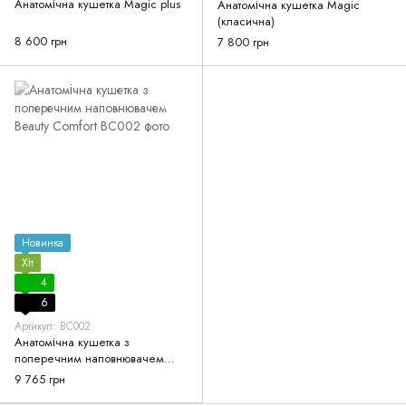
Анатомічна кушетка Magic plus
Анатомічна кушетка Magic
(класична)
8 600 грн
7 800 грн
Новинка
Хіт
4
6
Артикул: BC002
Анатомічна кушетка з
поперечним наповнювачем
Beauty Comfort
9 765 грн