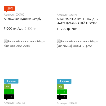
−29%
Артикул: 000100
Артикул: 000128
Анатомічна кушетка Simply
АНАТОМІЧНА КУШЕТКА ДЛЯ
НАРОЩУВАННЯ ВІЙ LUXORY
BEAUTY COMFORT
7 000 грн/шт.
9 800 грн
11 900 грн/шт.
(МАРМУРОВИЙ ВЕЛЮР З
ГУДЗИКАМИ СТРАЗИ)
Новинка
Новинка
Хіт
Хіт
4
4
4
5
Артикул: 000386
Артикул: 000412