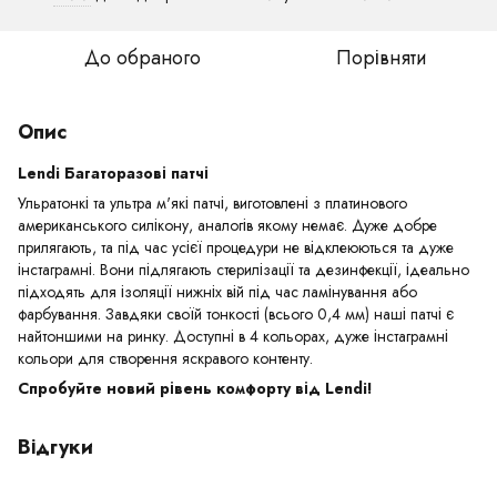
До обраного
Порівняти
Опис
Lendi Багаторазові патчі
Ульратонкі та ультра м'які патчі, виготовлені з платинового
американського силікону, аналогів якому немає. Дуже добре
прилягають, та під час усієї процедури не відклеюються та дуже
інстаграмні. Вони підлягають стерилізації та дезинфекції, ідеально
підходять для ізоляції нижніх вій під час ламінування або
фарбування. Завдяки своїй тонкості (всього 0,4 мм) наші патчі є
найтоншими на ринку. Доступні в 4 кольорах, дуже інстаграмні
кольори для створення яскравого контенту.
Спробуйте новий рівень комфорту від Lendi!
Відгуки