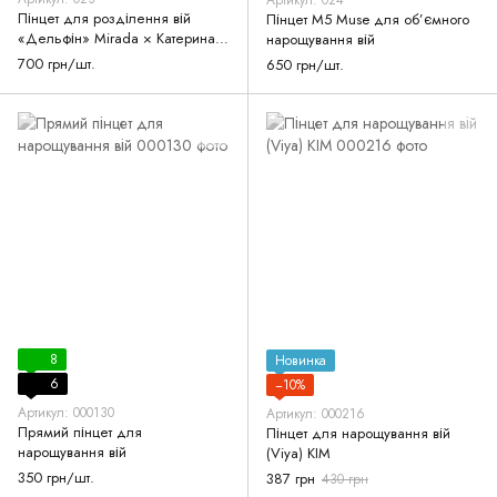
Артикул: 024
Пінцет для розділення вій
Пінцет M5 Muse для об’ємного
«Дельфін» Mirada × Катерина
нарощування вій
Вітковська
700 грн/шт.
650 грн/шт.
8
Новинка
6
−10%
Артикул: 000130
Артикул: 000216
Прямий пінцет для
Пінцет для нарощування вій
нарощування вій
(Viya) KIM
350 грн/шт.
387 грн
430 грн