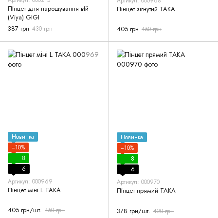
Артикул: 000968
Пінцет для нарощування вій
Пінцет зігнутий ТАКА
(Viya) GIGI
387 грн
430 грн
405 грн
450 грн
Новинка
Новинка
−10%
−10%
8
8
6
6
Артикул: 000969
Артикул: 000970
Пінцет міні L ТАКА
Пінцет прямий ТАКА
405 грн/шт.
450 грн
378 грн/шт.
420 грн