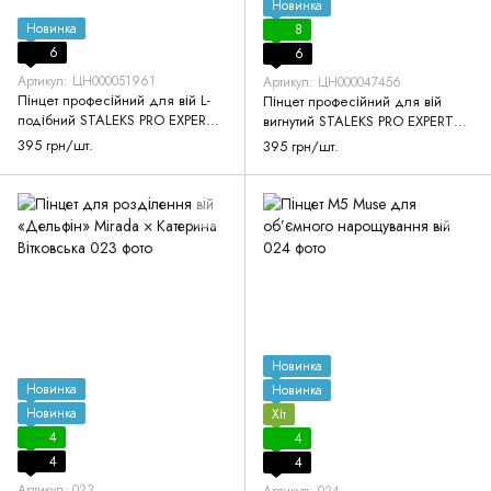
Новинка
Новинка
8
6
6
Артикул: ЦН000051961
Артикул: ЦН000047456
Пінцет професійний для вій L-
Пінцет професійний для вій
подібний STALEKS PRO EXPERT
вигнутий STALEKS PRO EXPERT
41 TYPE 2 L-40
40 TYPE 7
395 грн/шт.
395 грн/шт.
Новинка
Новинка
Новинка
Новинка
Хіт
4
4
4
4
Артикул: 023