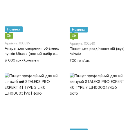
Новинка
Новинка
Хіт
Хіт
Артикул: 000539
Артикул: 000540
Апарат для створення обʼємних
Пінцет для розділення вій (жук)
пучків Mirada (повний набір з
Mirada
коробкою)
8 000 грн/Комплект
700 грн/шт.