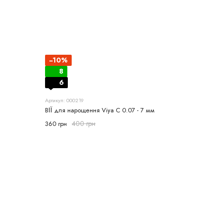
−10%
8
6
Артикул: 000219
ВІЇ для нарощення Viya С 0.07 - 7 мм
400 грн
360 грн