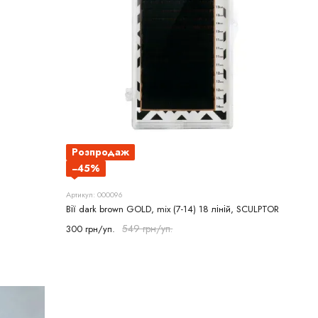
Розпродаж
−45%
Артикул: 000096
Вії dark brown GOLD, mix (7-14) 18 ліній, SCULPTOR
549 грн/уп.
300 грн/уп.