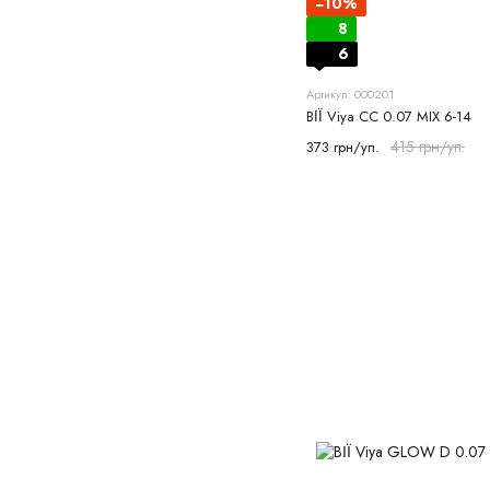
−10%
8
6
Артикул: 000201
ВІЇ Viya CС 0.07 MIX 6-14
415 грн/уп.
373 грн/уп.