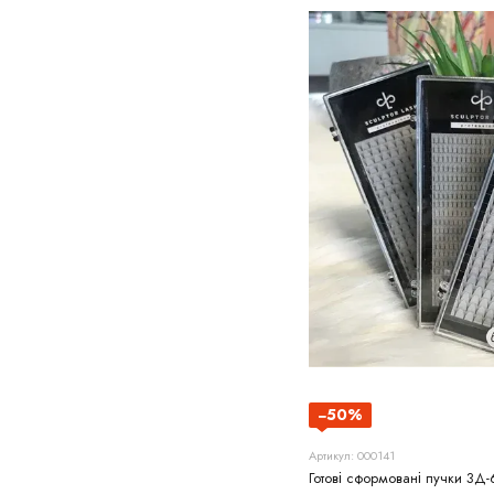
−50%
Артикул: 000141
Готові сформовані пучки 3Д