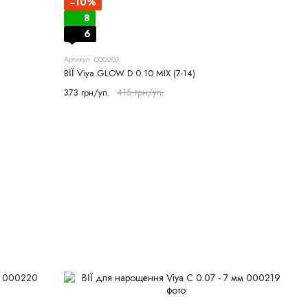
−10%
8
6
Артикул: 000203
ВІЇ Viya GLOW D 0.10 MIX (7-14)
415 грн/уп.
373 грн/уп.