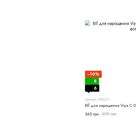
−10%
8
6
Артикул: 000221
ВІЇ для нарощення Viya С 0
400 грн
360 грн