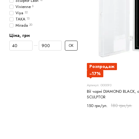
Sculptor Lash
Vivienne
6
Viya
32
ТАКА
15
Mirada
20
Ціна, грн
Від Ціна, грн
До Ціна, грн
ОК
Розпродаж
−17%
Артикул: 000093
Вії чорні DIAMOND BLACK, о
SCULPTOR
180 грн/уп.
150 грн/уп.