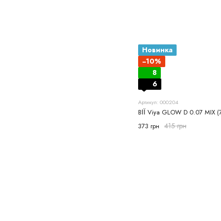
Новинка
−10%
8
6
Артикул: 000204
ВІЇ Viya GLOW D 0.07 MIX (7
415 грн
373 грн