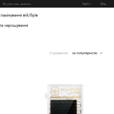
Укр
Рус
Вхід
Відгуки про магазин
розхідники
Кушетки складні
ламінування вій/брів
 та нарощування
Сортування:
за популярністю