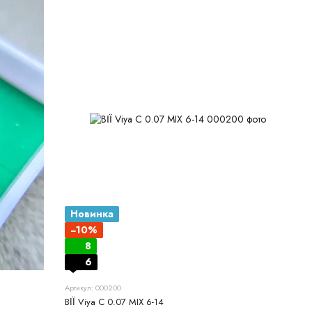
Новинка
−10%
8
6
Артикул: 000200
ВІЇ Viya C 0.07 MIX 6-14