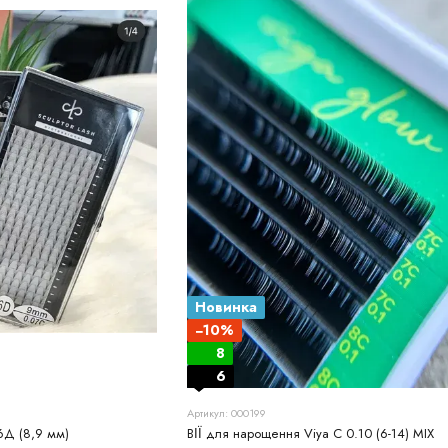
Новинка
−10%
8
6
Артикул: 000199
-6Д (8,9 мм)
ВІЇ для нарощення Viya C 0.10 (6-14) MIX