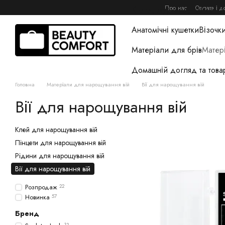
Перейти до основного контенту
Про нас
Оплата і д
Книги, журнали, гайди та
Анатомічні кушетки
Візочки
Матеріали для брів
Матер
Домашній догляд та това
Головна
Матеріали для нарощування вій
Вії для нарощування вій
Вії для нарощування вій
Клей для нарощування вій
Пінцети для нарощування вій
Рідини для нарощування вій
Вії для нарощування вій
Розпродаж
22
Новинка
57
Бренд
12