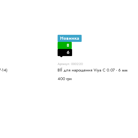
Новинка
8
6
Артикул: 000220
-14)
ВІЇ для нарощення Viya С 0.07 - 6 мм
400 грн