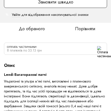
Замовити швидко
Увійти
для відображення накопичувальної знижки
%
До обраного
Порівняти
ОПЛАТА ЧАСТИНАМИ
8 платежів по 33.13 грн
Опис
Lendi Багаторазові патчі
Ульратонкі та ультра м'які патчі, виготовлені з платинового
американського силікону, аналогів якому немає. Дуже добре
прилягають, та під час усієї процедури не відклеюються та дуже
інстаграмні. Вони підлягають стерилізації та дезинфекції, ідеально
підходять для ізоляції нижніх вій під час ламінування або
фарбування. Завдяки своїй тонкості (всього 0,4 мм) наші патчі є