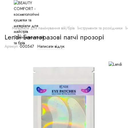
Матеріали для ламінування вій/брів
Інструменти та розхідники
І
Lendi Багаторазові патчі прозорі
Артикул:
000547
Написати відгук