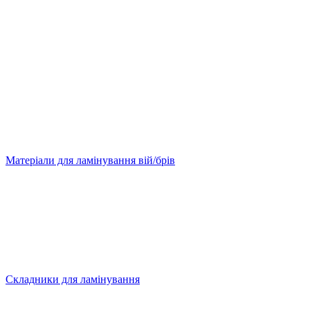
Матеріали для ламінування вій/брів
Складники для ламінування