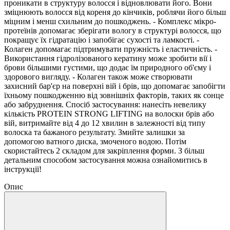
проникати в структуру волосся і відновлювати його. Вони
зміцнюють волосся від кореня до кінчиків, роблячи його більш
міцним і менш схильним до пошкоджень. - Комплекс мікро-
протеїнів допомагає зберігати вологу в структурі волосся, що
покращує їх гідратацію і запобігає сухості та ламкості. -
Колаген допомагає підтримувати пружність і еластичність. -
Використання гідролізованого кератину може зробити вії і
брови більшими густими, що додає їм природного об'єму і
здорового вигляду. - Колаген також може створювати
захисний бар'єр на поверхні вій і брів, що допомагає запобігти
їхньому пошкодженню від зовнішніх факторів, таких як сонце
або забруднення. Спосіб застосування: нанесіть невелику
кількість PROTEIN STRONG LIFTING на волоски брів або
вій, витримайте від 4 до 12 хвилин в залежності від типу
волоска та бажаного результату. Змийте залишки за
допомогою ватного диска, змоченого водою. Потім
скористайтесь 2 складом для закріплення форми. З більш
детальним способом застосування можна ознайомитись в
інструкції!
Опис