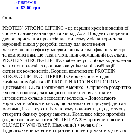
5 платежів
по
82.00 грн
Опис
PROTEIN STRONG LIFTING - це перший крок інноваційної
системи ламінування брів та вій від Zola. Продукт створений
для використання професіоналами, тому Zola використала
науковий підхід у розробці складу для досягнення
максимального ефекту завдяки високій кваліфікації майстрів
та компонентам, що гарантують приголомшливий результат.
PROTEIN STRONG LIFTING забезпечує глибоке відновлення
та захист волосків за допомогою унікальної комбінації
активних компонентів. Корисні компоненти PROTEIN
STRONG LIFTING - ПЕРШОГО кроку системи для
ламінування брів та вій PROTEIN RECONSTRUCTION:
Цистеамін HCL та Тіогліколят Амонію: - Сприяють розкриттю
лусочок волосся для кращого проникнення активних
інгредієнтів складів всередину волоска. - Допомагають
коригувати зв'язки волосся, що називаються дисульфідними
мостами, і зафіксувати їх у новому положенні, що дає змогу
створити бажану форму завитків. Комплекс мікро-протеїнів
(гідролізований кератин NUTRILAN® + протеїни пшениці
GLUADIN W40 (BASF, Німеччина) + колаген): -
Гідролізований кератин і протеїни пшениці мають здатність