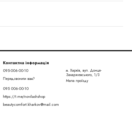
Контактна інформація
095-006-00-10
м. Харків, вул. Донця-
Захаржевського, 1/3
Передзвонити вам?
Мапа проїзду
095 006-00-10
https://t.me/novilashshop
beautycomfort.kharkov@mail.com