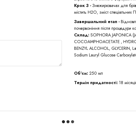
Крок 3 -
Знежирювачах для брів
містить H2O, зміст спеціальних 
Завершальний етап -
Відновл
почервоніння після процедури кор
Склад:
SOPHORA JAPONICA (J
COCOAMPHOACETATE , HYDROL
BENZYL ALCOHOL, GLYCERIN, Lau
Sodium Lauryl Glucose Carboxyl
Об'єм:
250 мл
Термін придатності:
18 місяці