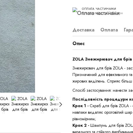
ОПЛАТА ЧАСТИНАМИ
8 платежів по 31.25 грн
Доставка
Оплата
Гар
Опис
ZOLA Знежирювач для брі
Знежирювач для брів ZOLA - зас
Призначений для ефективного та 
жирових виділень. Сприяє більш 
Спосіб застосування: нанести за
Послідовність процедури ко
Крок 1 -
Скраб для брів ZOLA - 
навпаки видаляє ороговілий шар 
рівномірним;
Крок 2 -
Шампунь для брів ZOLA
виразного та стійкого фарбуванн