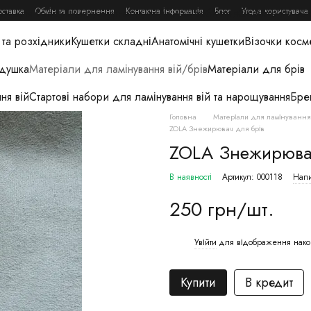
оставка
Обмін та повернення
Контактна інформація
Блог
Угода користувача
ри для краси
Книги, журнали, гайди та вебінари
Освітлення дл
та розхідники
Кушетки складні
Анатомічні кушетки
Візочки косм
одушка
Матеріали для ламінування вій/брів
Матеріали для брів
ня вій
Стартові набори для ламінування вій та нарощування
Бре
Головна
Матеріали для ламінування 
ZOLA Знежирювач для брів
ZOLA Знежирювач
В наявності
Артикул: 000118
Напи
250 грн/шт.
Увійти
для відображення нако
%
Купити
В кредит