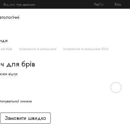
Укр
Рус
Вхід
Відгуки про магазин
я майстра
етологічні
нди
вій/брів
Інструменти та розхідники
Інструменти та розхідники ZOLA
 для брів
сати відгук
пичувальної знижки
Замовити швидко