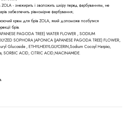
 ZOLA - знежирить і зволожить шкіру перед фарбуванням, не
Парів забезпечить рівномірне фарбування;
юючий крем для брів ZOLA, який допоможе позбутися
екції брів.
APANESE PAGODA TREE) WATER FLOWER , SODIUM
YZED SOPHORA JAPONICA (JAPANESE PAGODA TREE) FLOWER,
ryl Glucoside , ETHYLHEXYLGLYCERIN,Sodium Cocoyl Натрію,
ate, SORBIC ACID, CITRIC ACID,NIACINAMIDE.
в.