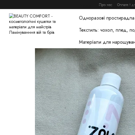
Перейти до основного контенту
Про нас
Оплата і д
Домашній догляд та това
Одноразові простирадла 
Текстиль: чохол, плед, п
Матеріали для нарощуван