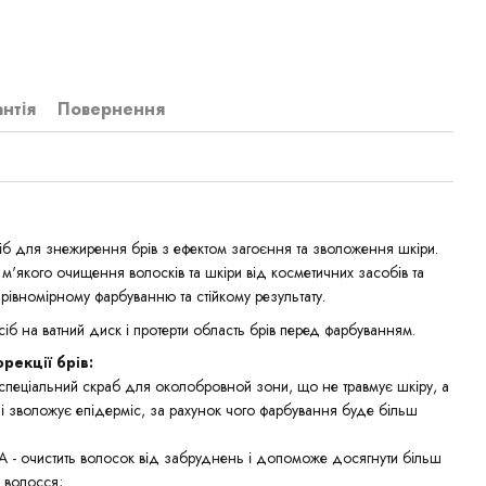
антія
Повернення
в
іб для знежирення брів з ефектом загоєння та зволоження шкіри.
м'якого очищення волосків та шкіри від косметичних засобів та
рівномірному фарбуванню та стійкому результату.
сіб на ватний диск і протерти область брів перед фарбуванням.
рекції брів:
спеціальний скраб для околобровной зони, що не травмує шкіру, а
і зволожує епідерміс, за рахунок чого фарбування буде більш
 - очистить волосок від забруднень і допоможе досягнути більш
я волосся;