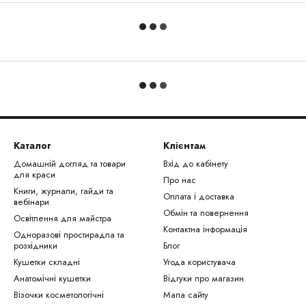
Каталог
Клієнтам
Домашній догляд та товари
Вхід до кабінету
для краси
Про нас
Книги, журнали, гайди та
Оплата і доставка
вебінари
Обмін та повернення
Освітлення для майстра
Контактна інформація
Одноразові простирадла та
розхідники
Блог
Кушетки складні
Угода користувача
Анатомічні кушетки
Відгуки про магазин
Візочки косметологічні
Мапа сайту