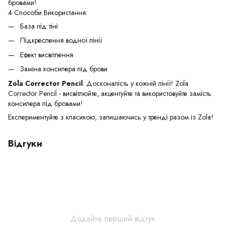
бровами!
4 Способи Використання:
База під тіні
Підкреслення водної лінії
Ефект висвітлення
Заміна консилера під брови
Zola Corrector Pencil
: Досконалість у кожній лінії! Zola
Corrector Pencil - висвітлюйте, акцентуйте та використовуйте замість
консилера під бровами!
Експериментуйте з класикою, залишаючись у тренді разом із Zola!
Відгуки
Додайте перший відгук