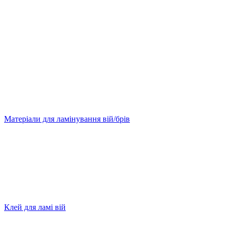
Матеріали для ламінування вій/брів
Клей для ламі вій