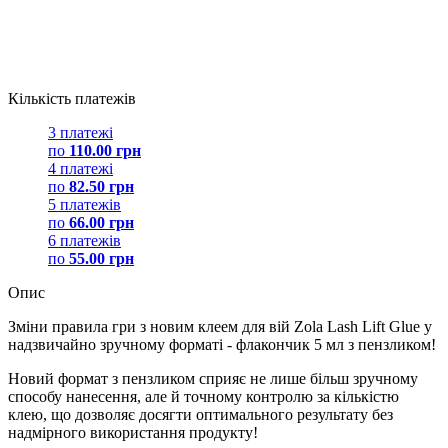
Кількість платежів
3 платежі
по
110.00 грн
4 платежі
по
82.50 грн
5 платежів
по
66.00 грн
6 платежів
по
55.00 грн
Опис
Зміни правила гри з новим клеем для вій Zola Lash Lift Glue у
надзвичайно зручному форматі - флакончик 5 мл з пензликом!
Новий формат з пензликом сприяє не лише більш зручному
способу нанесення, але й точному контролю за кількістю
клею, що дозволяє досягти оптимального результату без
надмірного використання продукту!