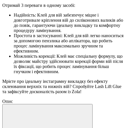
Отримай 3 переваги в одному засобі:
Надійність: Клей для вій забезпечує міцне і
довготривале кріплення вій до силіконових валиків або
до повік, гарантуючи ідеальну викладку та комфортну
процедуру ламінування.
Простота в застосуванні: Клей для вій легко наноситься
за допомогою пензлика або аплікатора, що робить
процес ламінування максимально зручним та
ефективним.
Можливість корекції: Клей має спеціальну формулу, що
дозволяє майстру здійснювати корекції форми вій після
їх фіксації, що робить процес ламінування більш
гнучким і ефективним.
Мрієте про ідеальну інстаграмну викладку без ефекту
склеювання верхніх та нижніх вій? Спробуйте Lash Lift Glue
та зафіксуйте досконалість разом із Zola!
Опис