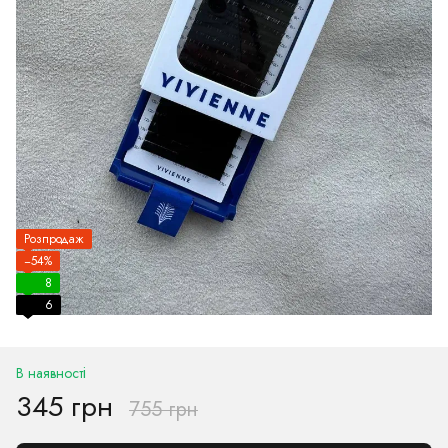
Розпродаж
−54%
8
6
В наявності
345 грн
755 грн