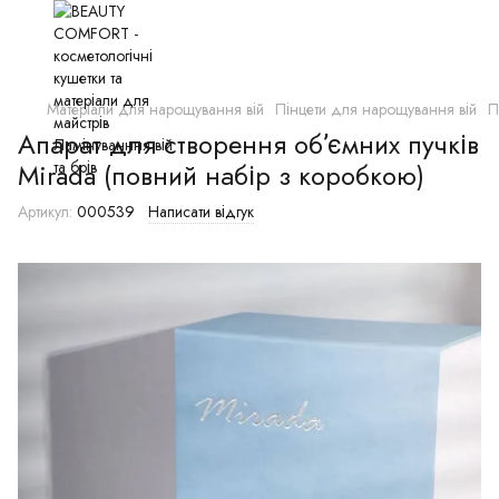
Матеріали для нарощування вій
Пінцети для нарощування вій
П
Апарат для створення обʼємних пучків
Mirada (повний набір з коробкою)
Артикул:
000539
Написати відгук