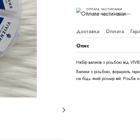
ОПЛАТА ЧАСТИНАМИ
8 платежів по 24.88 грн
Доставка
Оплата
Гар
Опис
Набір валиків з різьбою від VIV
Валики з різьбою, формують гарни
на бідь який розмір вій. Різьба 