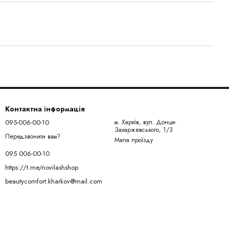
Контактна інформація
095-006-00-10
м. Харків, вул. Донця-
Захаржевського, 1/3
Передзвонити вам?
Мапа проїзду
095 006-00-10
https://t.me/novilashshop
beautycomfort.kharkov@mail.com