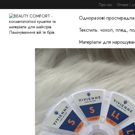
Перейти до основного контенту
Про нас
Оплата і д
Домашній догляд та това
Одноразові простирадла 
Текстиль: чохол, плед, п
Матеріали для нарощуван