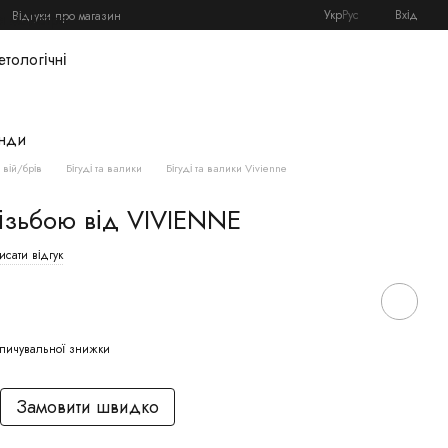
Укр
Рус
Вхід
Відгуки про магазин
я майстра
етологічні
нди
вій/брів
Бігуді та валики
Бігуді та валики Vivienne
різьбою від VIVIENNE
сати відгук
пичувальної знижки
Замовити швидко