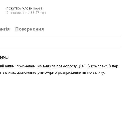
ПОКУПКА ЧАСТИНАМИ
6 платежів по 33.17 грн
антія
Повернення
IENNE
й вигин, призначені на вниз та пряморостущі вії. В комплекті 8 пар
на валиках допомагає рівномірно розприділити вії по валику.