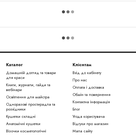
Каталог
Клієнтам
Домашній догляд та товари
Вхід до кабінету
для краси
Про нас
Книги, журнали, гайди та
Оплата і доставка
вебінари
Обмін та повернення
Освітлення для майстра
Контактна інформація
Одноразові простирадла та
розхідники
Блог
Кушетки складні
Угода користувача
Анатомічні кушетки
Відгуки про магазин
Візочки косметологічні
Мапа сайту