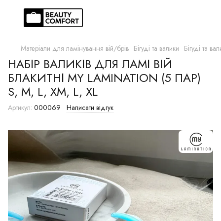
Матеріали для ламінування вій/брів
Бігуді та валики
Бігуді та в
НАБІР ВАЛИКІВ ДЛЯ ЛАМІ ВІЙ
БЛАКИТНІ MY LAMINATION (5 ПАР)
S, M, L, XM, L, XL
Артикул:
000069
Написати відгук