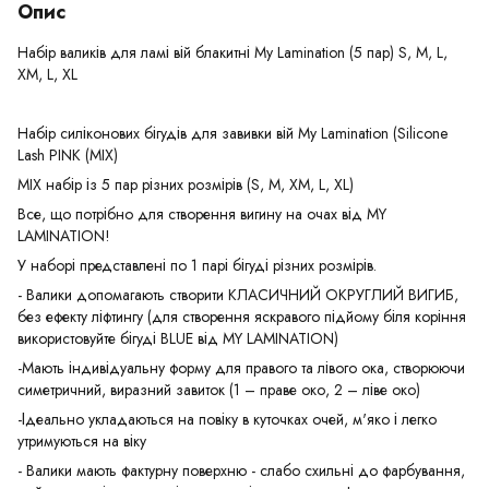
Опис
Набір валиків для ламі вій блакитні My Lamination (5 пар) S, M, L,
XM, L, XL
Набір силіконових бігудів для завивки вій My Lamination (Silicone
Lash PINK (MIX)
MIX набір із 5 пар різних розмірів (S, M, XM, L, XL)
Все, що потрібно для створення вигину на очах від MY
LAMINATION!
У наборі представлені по 1 парі бігуді різних розмірів.
- Валики допомагають створити КЛАСИЧНИЙ ОКРУГЛИЙ ВИГИБ,
без ефекту ліфтингу (для створення яскравого підйому біля коріння
використовуйте бігуді BLUE від MY LAMINATION)
-Мають індивідуальну форму для правого та лівого ока, створюючи
симетричний, виразний завиток (1 – праве око, 2 – ліве око)
-Ідеально укладаються на повіку в куточках очей, м'яко і легко
утримуються на віку
- Валики мають фактурну поверхню - слабо схильні до фарбування,