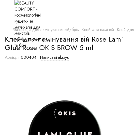
Матеріали для ламінування вій/брів
Клей для ламі вій
Клей для 
Клей для ламінування вій Rose Lami
Glue Rose OKIS BROW 5 ml
Артикул:
000404
Написати відгук