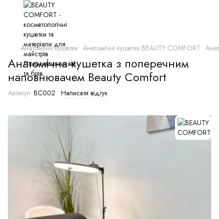
Анатомічні кушетки
Анатомічні кушетки BEAUTY COMFORT
Анат
Анатомічна кушетка з поперечним
наповнювачем Beauty Comfort
Артикул:
BC002
Написати відгук