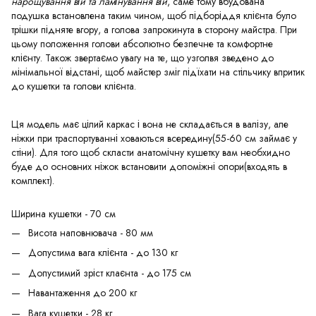
нарощування вій та ламінування вій
, саме тому вбудована
подушка встановлена таким чином, щоб підборіддя клієнта було
трішки підняте вгору, а голова запрокинута в сторону майстра. При
цьому положення голови абсолютно безпечне та комфортне
клієнту. Також звертаємо увагу на те, що узголвя зведено до
мінімальної відстані, щоб майстер зміг підїхати на стільчику впритик
до кушетки та голови клієнта.
Ця модель має цілий каркас і вона не складається в валізу, але
ніжки при траспортуванні ховаються всередину(55-60 см займає у
стіни). Для того щоб скласти анатомічну кушетку вам необхидно
буде до основних ніжок встановити допоміжні опори(входять в
комплект).
Ширина кушетки - 70 см
Висота наповнювача - 80 мм
Допустима вага клієнта - до 130 кг
Допустимий зріст клаєнта - до 175 см
Навантаження до 200 кг
Вага кушетки - 28 кг