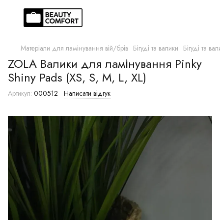
Матеріали для ламінування вій/брів
Бігуді та валики
Бігуді та ва
ZOLA Валики для ламінування Pinky
Shiny Pads (XS, S, M, L, XL)
Артикул:
000512
Написати відгук