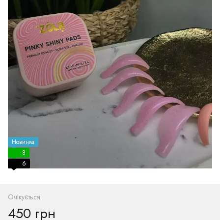
Новинка
8
6
Очікується
450 грн