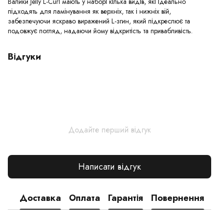
Валики Jelly L-Curl мають у наборі кілька видів, які ідеально
підходять для ламінування як верхніх, так і нижніх вій,
забезпечуючи яскраво виражений L-згин, який підкреслює та
подовжує погляд, надаючи йому відкритість та привабливість.
Відгуки
Додайте перший відгук
Написати відгук
Доставка
Оплата
Гарантія
Повернення