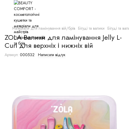
Матеріали для ламінування вій/брів
Бігуді та валики
Бігуді та ва
ZOLA Валики для ламінування Jelly L-
Curl для верхніх і нижніх вій
Артикул:
000532
Написати відгук