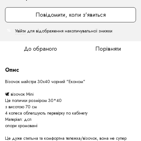
Повідомити, коли з'явиться
Увійти
для відображення накопичувальної знижки
%
До обраного
Порівняти
Опис
Візочок майстра 30х40 чорний "Економ"
🕊️ візочок Mini
Це полички розміром 30*40
з висотою 70 см
4 колеса облегшують перевірку по кабінету
Матеріал: дсп
опори хромовані
Це дуже стильна та комфортна тележка/візочок, вона не супер