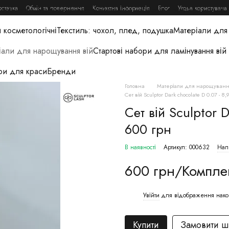
оставка
Обмін та повернення
Контактна інформація
Блог
Угода користувача
 вебінари
Освітлення для майстра
Одноразові простирадла та 
 косметологічні
Текстиль: чохол, плед, подушка
Матеріали для 
іали для нарощування вій
Стартові набори для ламінування вій
ри для краси
Бренди
Головна
Матеріали для нарощуванн
Сет вій Sculptor Dark chocolate D 0.07 - 8,
Сет вій Sculptor D
600 грн
В наявності
Артикул: 000632
Напи
600 грн/Компле
Увійти
для відображення нако
%
Купити
Замовити 