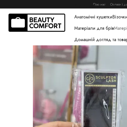
Перейти до основного контенту
Про нас
Оплата і д
Книги, журнали, гайди та
Анатомічні кушетки
Візочки
Матеріали для брів
Матер
Домашній догляд та това