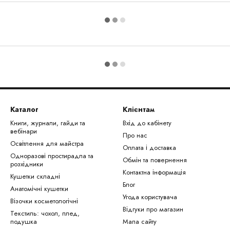
Каталог
Клієнтам
Книги, журнали, гайди та
Вхід до кабінету
вебінари
Про нас
Освітлення для майстра
Оплата і доставка
Одноразові простирадла та
Обмін та повернення
розхідники
Контактна інформація
Кушетки складні
Блог
Анатомічні кушетки
Угода користувача
Візочки косметологічні
Відгуки про магазин
Текстиль: чохол, плед,
подушка
Мапа сайту