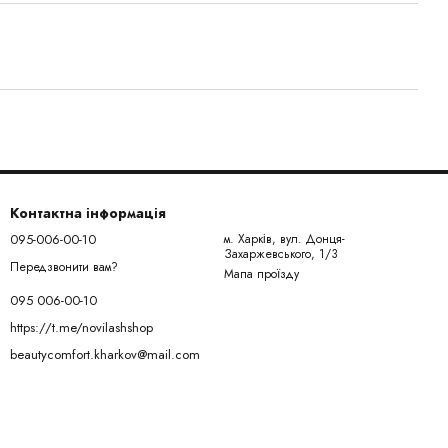
Контактна інформація
095-006-00-10
м. Харків, вул. Донця-
Захаржевського, 1/3
Передзвонити вам?
Мапа проїзду
095 006-00-10
https://t.me/novilashshop
beautycomfort.kharkov@mail.com