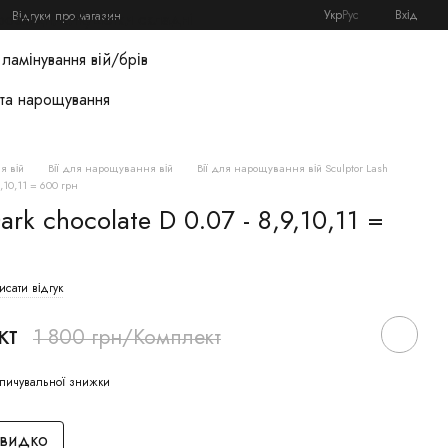
Укр
Рус
Вхід
Відгуки про магазин
розхідники
Кушетки складні
ламінування вій/брів
 та нарощування
я вій
Вії для нарощування вій
Вії для нарощування вій Sculptor Lash
9,10,11 = 600 грн
ark chocolate D 0.07 - 8,9,10,11 =
сати відгук
кт
1 800 грн/Комплект
пичувальної знижки
швидко