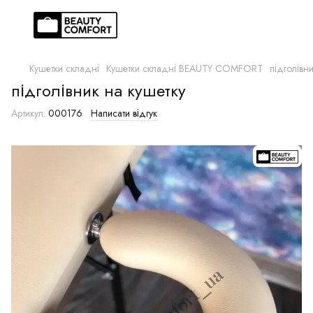
Кушетки складні
Кушетки складні BEAUTY COMFORT
підголівн
підголівник на кушетку
Артикул:
000176
Написати відгук