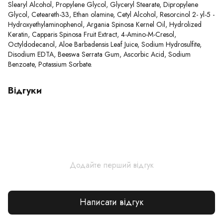
Slearyl Alcohol, Propylene Glycol, Glyceryl Stearate, Dipropylene
Glycol, Ceteareth-33, Ethan olamine, Cetyl Alcohol, Resorcinol 2- yl-5 -
Hydroxyethylaminophenol, Argania Spinosa Kernel Oil, Hydrolized
Keratin, Capparis Spinosa Fruit Extract, 4-Amino-M-Cresol,
Octyldodecanol, Aloe Barbadensis Leaf Juice, Sodium Hydrosulfite,
Disodium EDTA, Beeswa Serrata Gum, Ascorbic Acid, Sodium
Benzoate, Potassium Sorbate.
Відгуки
Додайте перший відгук
Написати відгук