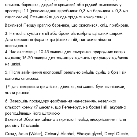
кількість барвника, додайте кремовий або рідкий окислювач у
пропорції 1:1 (рекомендації виробника: 0,3 мл барвника + 0,3 мл
окислювача). Розмішайте до однорідної консистенції.
Важливо! Першу краплю барвника, що окислився, слід прибирати.
3. Нанесіть суміш на вії або брови рівномірно щільним шаром.
Для створення форм та графічних ліній, наносите чітко та
послідовно.
4. Час експозиції: 10-15 хвилин для створення природних легких
відтінків; 15-20 хвилин для темніших відтінків і графічних відбитків
на шкірі.
5. Після закінчення експозиції ретельно зніміть суміш з брів і вій
вологим спонжем.
(* для створення градієнта, ділянки, які мають бути світлішими,
зняти раніше).
6. Завершіть процедуру фарбування нанесенням невеликої
кількості крему «7 масел», що Регенерує, на брови і вії, акуратно
розподіливши його щіточкою.
Важливо! Зберігати щільно закритою. Період використання після
розтину 12 місяців.
Склад Aqua (Water), Cetearyl Alcohol, Ethoxydiglycol, Decyl Oleate,