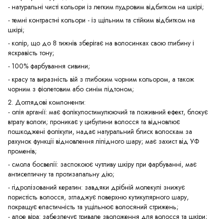
- натуральні чисті кольори із легким пудровим відбитком на шкірі;
- темні контрастні кольори - із щільним та стійким відбитком на
шкірі;
- колір, що до 8 тижнів зберігає на волосинках свою глибину і
яскравість тону;
- 100% фарбування сивини;
- красу та виразність вій з глибоким чорним кольором, а також
чорним з фіолетовим або синім підтоном;
2. Доглядові компоненти:
- олія арганії: має фолікулостимулюючий та поживний ефект, блокує
втрату вологи; проникає у цибулини волосся та відновлює
пошкоджені фолікули, надає натуральний блиск волоскам за
рахунок функції відновлення ліпідного шару; має захист від УФ
променів;
- смола босвелії: заспокоює чутливу шкіру при фарбуванні, має
антисептичну та протизапальну дію;
- гідролізований кератин: завдяки дрібній молекулі знижує
пористість волосся, згладжує поверхню кутикулярного шару,
покращує еластичність та ущільнює волосяний стрижень;
- алое віра: забезпечує тривале зволоження для волосся та шкіри;