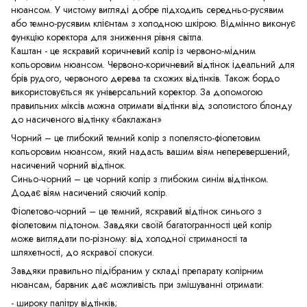
нюансом. У чистому вигляді добре підходить середньо-русявим
або темно-русявим клієнтам з холодною шкірою. Відмінно виконує
функцію коректора для зниження рівня світла.
Каштан - це яскравий коричневий колір із червоно-мідним
кольоровим нюансом. Червоно-коричневий відтінок ідеальний для
брів рудого, червоного дерева та схожих відтінків. Також бордо
використовується як універсальний коректор. За допомогою
правильних міксів можна отримати відтінки від золотистого блонду
до насиченого відтінку «баклажан»
Чорний – це глибокий темний колір з попелясто-фіолетовим
кольоровим нюансом, який надасть вашим віям неперевершений,
насичений чорний відтінок.
Синьо-чорний – це чорний колір з глибоким синім відтінком.
Додає віям насичений сяючий колір.
Фіолетово-чорний – це темний, яскравий відтінок синього з
фіолетовим підтоном. Завдяки своїй багатогранності цей колір
може виглядати по-різному: від холодної стриманості та
шляхетності, до яскравої спокуси.
Завдяки правильно підібраним у складі препарату колірним
нюансам, барвник дає можливість при змішуванні отримати:
- широку палітру відтінків;