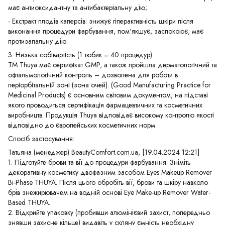
має антиоксидантну та антибактеріальну дію;
- Екстракт плодів каперсів: знижує гіперактивність шкіри після
виконання процедури фарбування, пом'якшує, заспокоює, має
протизапальну дію.
3. Низька собівартість (1 тюбик = 40 процедур)
ТМ Thuya має сертифікат GMP, а також пройшла дерматологічний та
офтальмологічний контроль – дозволена для роботи в
періорбітальній зоні (зона очей). (Good Manufacturing Practice for
Medicinal Products) є основним світовим документом, на підставі
якого проводиться сертифікація фармацевтичних та косметичних
виробництв. Продукція Thuya відповідає високому контролю якості
відповідно до європейських косметичних норм.
Спосіб застосування:
Татьяна (менеджер) BeautyComfort.com.ua, [19.04.2024 12:21]
1. Підготуйте брови та вії до процедури фарбування. Зніміть
декоративну косметику двофазним засобом Eyes Makeup Remover
Bi-Phase THUYA. Після цього обробіть вії, брови та шкіру навколо
брів знежирювачем на водній основі Eye Make-up Remover Water-
Based THUYA.
2. Відкрийте упаковку (пробивши алюмінієвий захист, попередньо
знявши захисне кільце) видавіть у скляну ємність необхідну