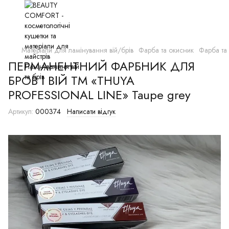
Матеріали для ламінування вій/брів
Фарба та окисник
Фарба та
ПЕРМАНЕНТНИЙ ФАРБНИК ДЛЯ
БРОВ І ВІЙ TM «THUYA
PROFESSIONAL LINE» Taupe grey
Артикул:
000374
Написати відгук