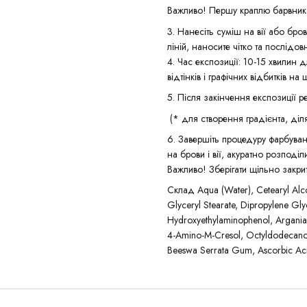
Важливо! Першу краплю барвника
3. Нанесіть суміш на вії або бр
ліній, наносите чітко та послідов
4. Час експозиції: 10-15 хвилин 
відтінків і графічних відбитків на ш
5. Після закінчення експозиції ре
(* для створення градієнта, діля
6. Завершіть процедуру фарбуван
на брови і вії, акуратно розподі
Важливо! Зберігати щільно закрит
Склад Aqua (Water), Cetearyl Alcoh
Glyceryl Stearate, Dipropylene Glyc
Hydroxyethylaminophenol, Argania S
4-Amino-M-Cresol, Octyldodecanol,
Beeswa Serrata Gum, Ascorbic Aci