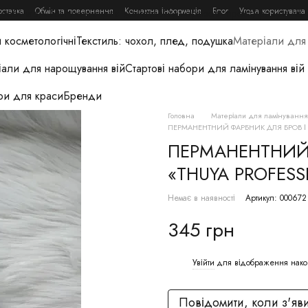
оставка
Обмін та повернення
Контактна інформація
Блог
Угода користувача
 вебінари
Освітлення для майстра
Одноразові простирадла та 
 косметологічні
Текстиль: чохол, плед, подушка
Матеріали для 
іали для нарощування вій
Стартові набори для ламінування вій
ри для краси
Бренди
Головна
Матеріали для ламінування 
ПЕРМАНЕНТНИЙ ФАРБНИК ДЛЯ БРОВ І В
ПЕРМАНЕНТНИЙ 
«THUYA PROFESS
Немає в наявності
Артикул: 000672
345 грн
Увійти
для відображення нако
%
Повідомити, коли з'яв