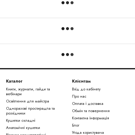
Каталог
Клієнтам
Книги, журнали, гайди та
Вхід до кабінету
вебінари
Про нас
Освітлення для майстра
Оплата і доставка
Одноразові простирадла та
Обмін та повернення
розхідники
Контактна інформація
Кушетки складні
Блог
Анатомічні кушетки
Угода користувача
Візочки косметологічні