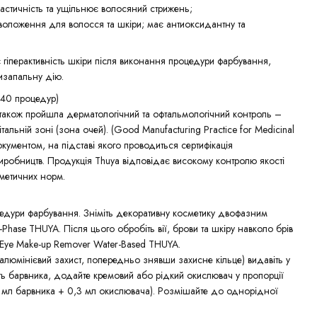
астичність та ущільнює волосяний стрижень;
 зволоження для волосся та шкіри; має антиоксидантну та
ує гіперактивність шкіри після виконання процедури фарбування,
изапальну дію.
= 40 процедур)
 також пройшла дерматологічний та офтальмологічний контроль –
альній зоні (зона очей). (Good Manufacturing Practice for Medicinal
кументом, на підставі якого проводиться сертифікація
иробництв. Продукція Thuya відповідає високому контролю якості
метичних норм.
роцедури фарбування. Зніміть декоративну косметику двофазним
hase THUYA. Після цього обробіть вії, брови та шкіру навколо брів
Eye Make-up Remover Water-Based THUYA.
 алюмінієвий захист, попередньо знявши захисне кільце) видавіть у
сть барвника, додайте кремовий або рідкий окислювач у пропорції
3 мл барвника + 0,3 мл окислювача). Розмішайте до однорідної