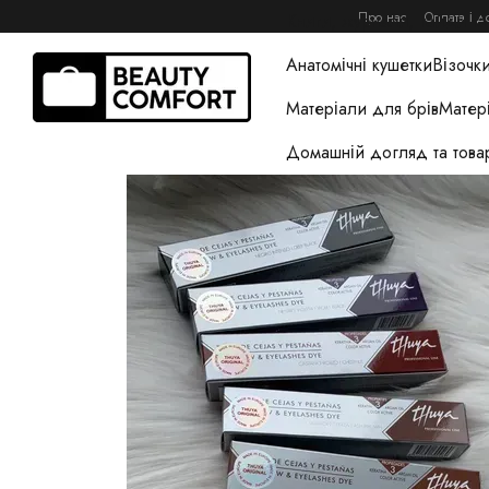
Перейти до основного контенту
Про нас
Оплата і д
Книги, журнали, гайди та
Анатомічні кушетки
Візочки
Матеріали для брів
Матер
Домашній догляд та това