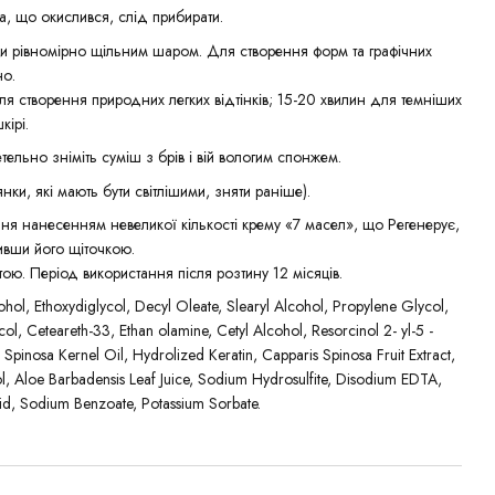
, що окислився, слід прибирати.
ови рівномірно щільним шаром. Для створення форм та графічних
но.
для створення природних легких відтінків; 15-20 хвилин для темніших
кірі.
тельно зніміть суміш з брів і вій вологим спонжем.
нки, які мають бути світлішими, зняти раніше).
ня нанесенням невеликої кількості крему «7 масел», що Регенерує,
ливши його щіточкою.
ою. Період використання після розтину 12 місяців.
ol, Ethoxydiglycol, Decyl Oleate, Slearyl Alcohol, Propylene Glycol,
ol, Ceteareth-33, Ethan olamine, Cetyl Alcohol, Resorcinol 2- yl-5 -
pinosa Kernel Oil, Hydrolized Keratin, Capparis Spinosa Fruit Extract,
 Aloe Barbadensis Leaf Juice, Sodium Hydrosulfite, Disodium EDTA,
d, Sodium Benzoate, Potassium Sorbate.