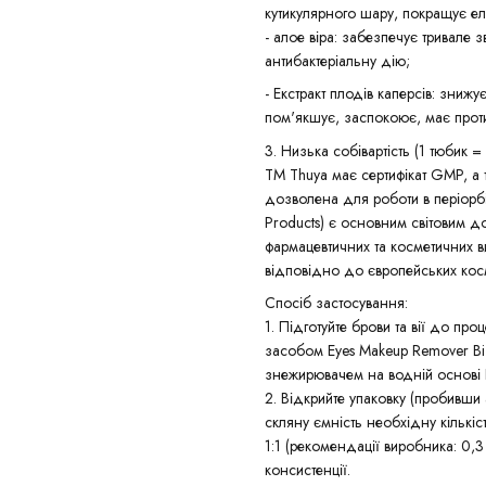
кутикулярного шару, покращує ел
- алое віра: забезпечує тривале
антибактеріальну дію;
- Екстракт плодів каперсів: зниж
пом'якшує, заспокоює, має прот
3. Низька собівартість (1 тюбик 
ТМ Thuya має сертифікат GMP, а
дозволена для роботи в періорбіт
Products) є основним світовим до
фармацевтичних та косметичних в
відповідно до європейських кос
Спосіб застосування:
1. Підготуйте брови та вії до п
засобом Eyes Makeup Remover Bi-P
знежирювачем на водній основі 
2. Відкрийте упаковку (пробивши
скляну ємність необхідну кількі
1:1 (рекомендації виробника: 0,
консистенції.