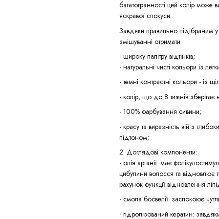
багатогранності цей колір може в
яскравої спокуси.
Завдяки правильно підібраним у
змішуванні отримати:
- широку палітру відтінків;
- натуральні чисті кольори із лег
- темні контрастні кольори - із щ
- колір, що до 8 тижнів зберігає 
- 100% фарбування сивини;
- красу та виразність вій з глиб
підтоном;
2. Доглядові компоненти:
- олія арганії: має фолікулостим
цибулини волосся та відновлює 
рахунок функції відновлення ліп
- смола босвелії: заспокоює чутл
- гідролізований кератин: завдя