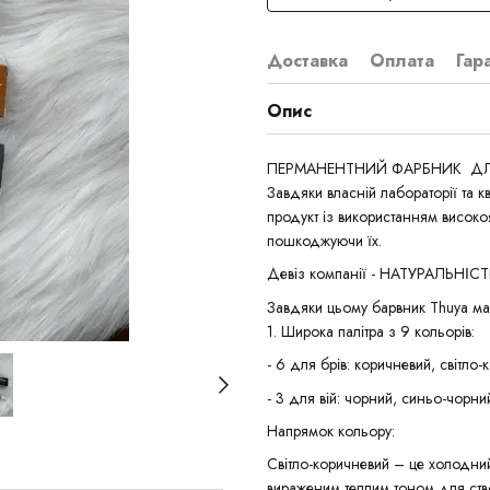
Доставка
Оплата
Гар
Опис
ПЕРМАНЕНТНИЙ ФАРБНИК ДЛЯ 
Завдяки власній лабораторії та к
продукт із використанням високо
пошкоджуючи їх.
Девіз компанії - НАТУРАЛЬНІС
Завдяки цьому барвник Thuya має
1. Широка палітра з 9 кольорів:
- 6 для брів: коричневий, світло
- 3 для вій: чорний, синьо-чорни
Напрямок кольору:
Світло-коричневий – це холодний
вираженим теплим тоном для ств