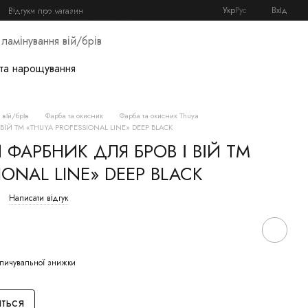
Укр
Рус
Вхід
Відгуки про магазин
розхідники
Кушетки складні
ламінування вій/брів
 та нарощування
вій/брів
Фарба та окисник
Фарба та окисник Thuya
ІЙ TM «THUYA PROFESSIONAL LINE» DEEP BLACK
ФАРБНИК ДЛЯ БРОВ І ВІЙ TM
IONAL LINE» DEEP BLACK
Написати відгук
пичувальної знижки
иться