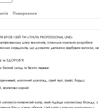
антія
Повернення
БРОВ І ВІЙ TM «THUYA PROFESSIONAL LINE»
валіфікованому штату технологів, іспанська компанія розробила
якісних інгредієнтів, що дозволяє делікатно фарбувати волоски, не
ТЬ та ЗДОРОВ'Я.
 багатий склад та безліч переваг:
-коричневий, молочний шоколад, сірий тауп, графіт, бордо;
й, фіолетово-чорний.
 золотисто-попелястий колір, який підійде золотистому блонду, з
орення більш м'яких образів. Цей колір є кращим помічником у