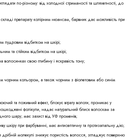
иглядати по-різному: від холодної стриманості та шляхетності, до
 складі препарату колірним нюансам, барвник дає можливість при
ким пудровим відбитком на шкірі;
ільним та стійким відбитком на шкірі;
на волосинках свою глибину і яскравість тону;
оким чорним кольором, а також чорним з фіолетовим або синім
улюючий та поживний ефект, блокує втрату вологи; проникає у
пошкоджені фолікули, надає натуральний блиск волоскам за
ідного шару; має захист від УФ променів;
иву шкіру при фарбуванні, має антисептичну та протизапальну дію;
ки дрібній молекулі знижує пористість волосся, згладжує поверхню