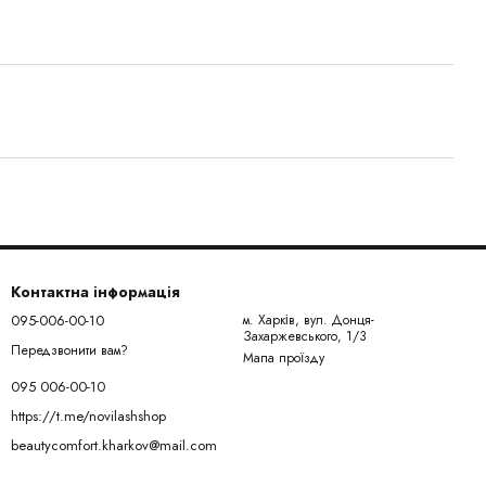
Контактна інформація
095-006-00-10
м. Харків, вул. Донця-
Захаржевського, 1/3
Передзвонити вам?
Мапа проїзду
095 006-00-10
https://t.me/novilashshop
beautycomfort.kharkov@mail.com