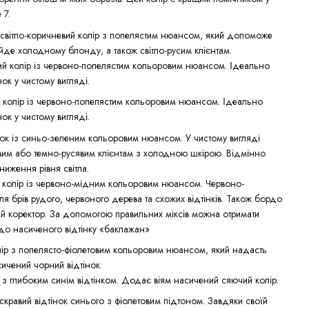
 7.
світло-коричневий колір з попелястим нюансом, який допоможе
ійде холодному блонду, а також світло-русим клієнтам.
й колір із червоно-попелястим кольоровим нюансом. Ідеально
ок у чистому вигляді.
й колір із червоно-попелястим кольоровим нюансом. Ідеально
ок у чистому вигляді.
інок із синьо-зеленим кольоровим нюансом. У чистому вигляді
им або темно-русявим клієнтам з холодною шкірою. Відмінно
ниження рівня світла.
й колір із червоно-мідним кольоровим нюансом. Червоно-
ля брів рудого, червоного дерева та схожих відтінків. Також бордо
ий коректор. За допомогою правильних міксів можна отримати
 до насиченого відтінку «баклажан»
лір з попелясто-фіолетовим кольоровим нюансом, який надасть
ичений чорний відтінок.
з глибоким синім відтінком. Додає віям насичений сяючий колір.
скравий відтінок синього з фіолетовим підтоном. Завдяки своїй