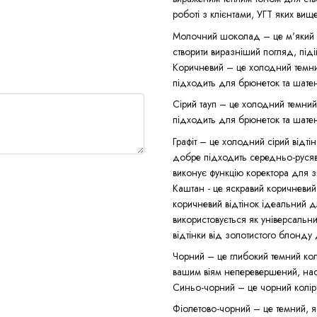
роботі з клієнтами, УГТ яких вище
Молочний шоколад – це м'який 
створити виразніший погляд, під
Коричневий – це холодний темни
підходить для брюнеток та шатен
Сірий тауп – це холодний темни
підходить для брюнеток та шатен
Графіт – це холодний сірий відт
добре підходить середньо-русяв
виконує функцію коректора для з
Каштан - це яскравий коричневи
коричневий відтінок ідеальний д
використовується як універсальн
відтінки від золотистого блонду
Чорний – це глибокий темний ко
вашим віям неперевершений, нас
Синьо-чорний – це чорний колір 
Фіолетово-чорний – це темний, я