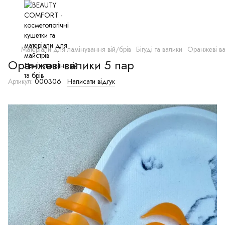
Матеріали для ламінування вій/брів
Бігуді та валики
Оранжеві в
Оранжеві валики 5 пар
Артикул:
000306
Написати відгук