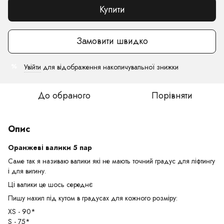
Купити
Замовити швидко
Увійти
для відображення накопичувальної знижки
%
До обраного
Порівняти
Опис
Оранжеві валики 5 пар
Саме так я називаю валики які не мають точний градус для ліфтингу
і для вигину.
Ці валики це шось середнє
Пишу нахил під кутом в градусах для кожного розміру:
XS - 90*
S - 75*