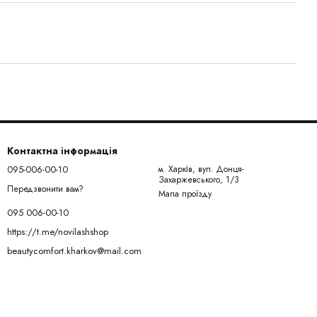
Контактна інформація
095-006-00-10
м. Харків, вул. Донця-
Захаржевського, 1/3
Передзвонити вам?
Мапа проїзду
095 006-00-10
https://t.me/novilashshop
beautycomfort.kharkov@mail.com