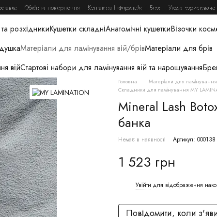
оставка
Обмін та повернення
Контактна інформація
Блог
Угода користувача
ри для краси
Книги, журнали, гайди та вебінари
Освітлення дл
та розхідники
Кушетки складні
Анатомічні кушетки
Візочки косм
одушка
Матеріали для ламінування вій/брів
Матеріали для брів
ня вій
Стартові набори для ламінування вій та нарощування
Бре
Головна
Матеріали для ламінування 
Складники для ламінування MY LAMIN
Mineral Lash Boto
банка
Немає в наявності
Артикул: 000138
1 523 грн
Увійти
для відображення нако
%
Повідомити, коли з'яв