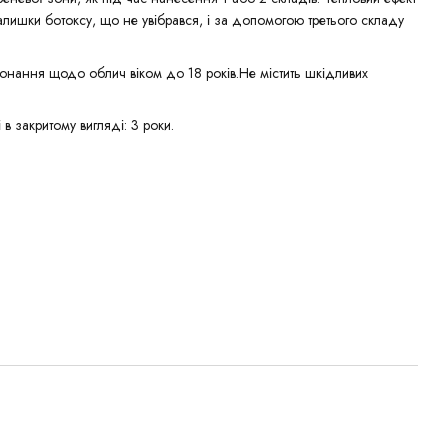
лишки ботоксу, що не увібрався, і за допомогою третього складу
онання щодо облич віком до 18 років.Не містить шкідливих
 в закритому вигляді: 3 роки.