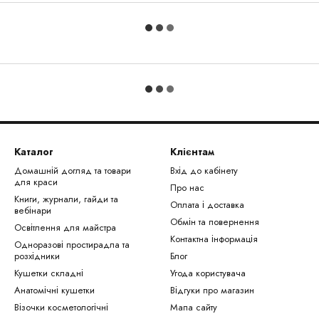
Каталог
Клієнтам
Домашній догляд та товари
Вхід до кабінету
для краси
Про нас
Книги, журнали, гайди та
Оплата і доставка
вебінари
Обмін та повернення
Освітлення для майстра
Контактна інформація
Одноразові простирадла та
розхідники
Блог
Кушетки складні
Угода користувача
Анатомічні кушетки
Відгуки про магазин
Візочки косметологічні
Мапа сайту