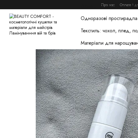
Перейти до основного контенту
Про нас
Оплата і д
Домашній догляд та това
Одноразові простирадла 
Текстиль: чохол, плед, п
Матеріали для нарощуван