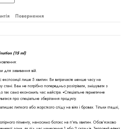
антія
Повернення
nation (15 ml)
дновлення:
ми для завивання вій.
ас експозиції лише 5 хвилин. Ви витрачаєте менше часу на
му стані. Вам не потрібно попередньо розігрівати, змішувати з
о так само економить час майстра. ▪️Спеціальне герметичне
ватися про спеціальне зберігання продукту.
алишає липкого або жорсткого сліду на віях і бровах. Тільки гладкі,
колірного пігменту, наносимо ботокс на п'ять хвилин. Обов'язково
реневої зони, як під час нанесення 1 або 2 складів. Тепловий ефект