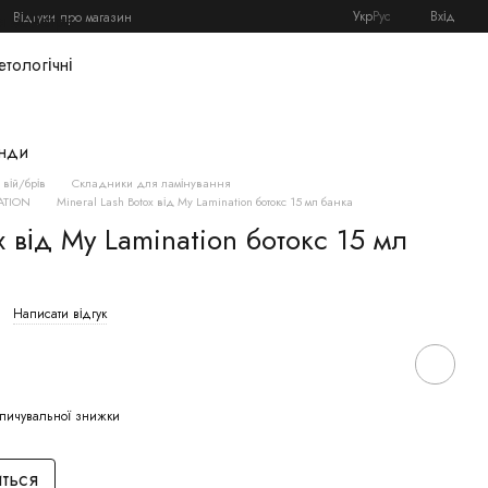
Укр
Рус
Вхід
Відгуки про магазин
я майстра
етологічні
нди
вій/брів
Складники для ламінування
ATION
Mineral Lash Botox від My Lamination ботокс 15 мл банка
x від My Lamination ботокс 15 мл
Написати відгук
пичувальної знижки
иться