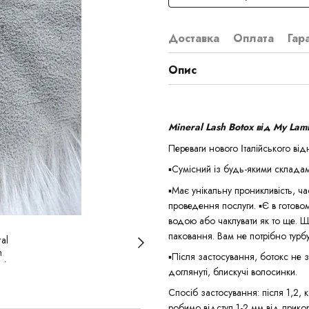
Доставка
Оплата
Гар
Опис
Mineral Lash Botox від My Lami
Переваги нового Італійського ві
▪️Сумісний із будь-якими склада
▪️Має унікальну проникливість, ч
проведення послуги. ▪️Є в готово
водою або чаклувати як то ще. Щ
паковання. Вам не потрібно турбу
▪️Після застосування, ботокс не з
доглянуті, блискучі волосинки.
Спосіб застосування: після 1,2, 
робимо відступ 1-2 мм від прико