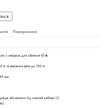
иться
антія
Повернення
стіл з отвором для обличчя 🤭🔥
кг та фактична вага до 150 кг
 45 мм
дійде абсолютно під кожний кабінет 👍🏻
ах)