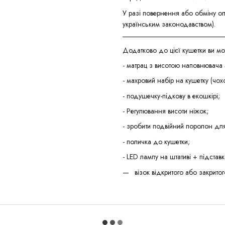
У разі повернення або обміну оп
українським законодавством).
Додатково до цієї кушетки ви мо
- матрац з висотою наповнювача 
- махровий набір на кушетку (чох
- подушечку-підкову в екошкірі;
- Регулювання висоти ніжок;
- зробити подвійний поролон для
- поличка до кушетки;
- LED лампу на штативі + підставк
візок відкритого або закритог