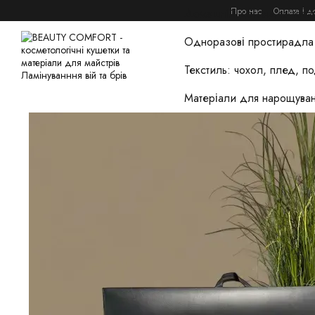
Перейти до основного контенту
Про нас
Оплата і д
Домашній догляд та това
Одноразові простирадла 
Текстиль: чохол, плед, п
Матеріали для нарощуван