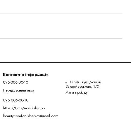
Контактна інформація
095-006-00-10
м. Харків, вул. Донця-
Захаржевського, 1/3
Передзвонити вам?
Мапа проїзду
095 006-00-10
https://t.me/novilashshop
beautycomfort.kharkov@mail.com