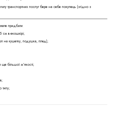
лату транспортних послуг бере на себе покупець (згідно з
жете придбати:
5 см в екошкірі;
ол на кушетку, подушка, плед);
 ще більшої м'якості;
а;
о типу;