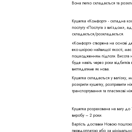
Вона легко складається та розкл
Кушетка «Комфорт» - складна кос
послугу «Послуга з виїздом», ад
складається/розкладається.
«Комфорт» створена на основі де
еко-шкірою найвищої якості, має
пошкодженням підлоги. Висота н
буде навіть через роки відбитків в
виглядатиме як нова.
Кушетка складається у валізку, м
розкрили кушетку, розправили ні
транспортування та пластикові н
Кушетка розрахована на вагу до 
виробу – 2 роки.
Вартість доставки Новою пошто
передоплатою або за мінімально