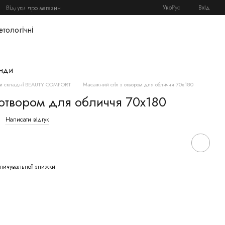
Укр
Рус
Вхід
Відгуки про магазин
я майстра
етологічні
нди
ки складні BEAUTY COMFORT
Масажний стіл з отвором для обличчя 70х180
отвором для обличчя 70х180
Написати відгук
пичувальної знижки