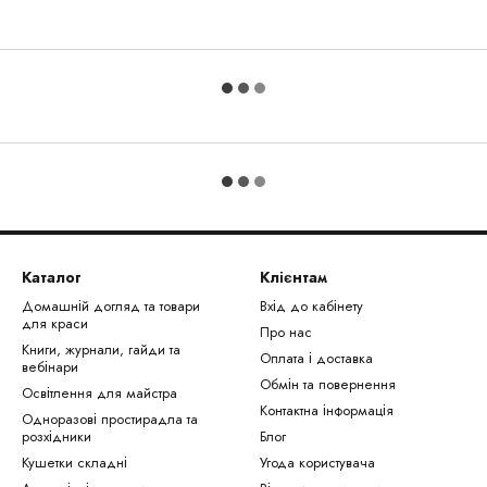
Каталог
Клієнтам
Домашній догляд та товари
Вхід до кабінету
для краси
Про нас
Книги, журнали, гайди та
Оплата і доставка
вебінари
Обмін та повернення
Освітлення для майстра
Контактна інформація
Одноразові простирадла та
розхідники
Блог
Кушетки складні
Угода користувача