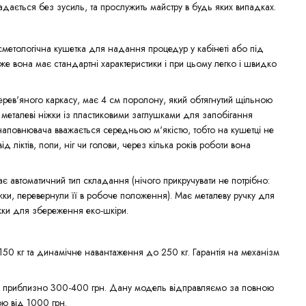
адається без зусиль, та прослужить майстру в будь яких випадках.
метологічна кушетка для надання процедур у кабінеті або під
же вона має стандартні характеристики і при цьому легко і швидко
рев'яного каркасу, має 4 см поролону, який обтягнутий щільною
 металеві ніжки із пластиковими заглушками для запобігання
аповнювача вважається середньою м'якістю, тобто на кушетці не
ід ліктів, попи, ніг чи голови, через кілька років роботи вона
ає автоматичний тип складання (нічого прикручувати не потрібно:
жки, перевернули її в робоче положення). Має металеву ручку для
іжки для збереження еко-шкіри.
150 кг та динамічне навантаження до 250 кг. Гарантія на механізм
ю приблизно 300-400 грн. Дану модель відправляємо за повною
ю від 1000 грн.