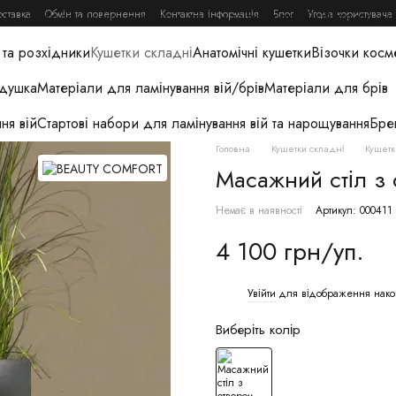
оставка
Обмін та повернення
Контактна інформація
Блог
Угода користувача
ри для краси
Книги, журнали, гайди та вебінари
Освітлення дл
та розхідники
Кушетки складні
Анатомічні кушетки
Візочки косм
одушка
Матеріали для ламінування вій/брів
Матеріали для брів
ня вій
Стартові набори для ламінування вій та нарощування
Бре
Головна
Кушетки складні
Кушет
Масажний стіл з 
Немає в наявності
Артикул: 000411
4 100 грн/уп.
Увійти
для відображення нако
%
Виберіть колір