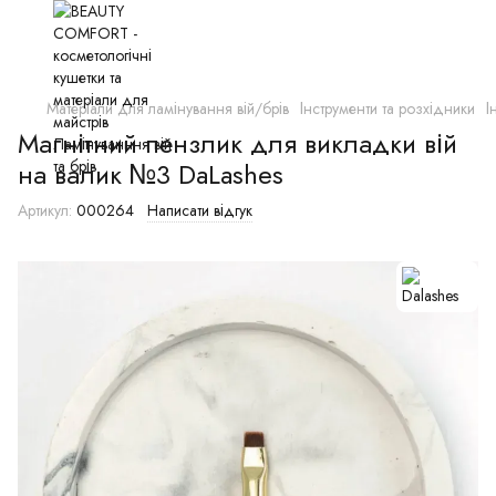
Матеріали для ламінування вій/брів
Інструменти та розхідники
І
Магнітний пензлик для викладки вій
на валик №3 DaLashes
Артикул:
000264
Написати відгук