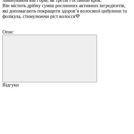
ламінування вій і брів, як третій і останній крок.
Він містить дрібну суміш рослинних активних інгредієнтів,
які допомагають покращити здоров’я волосяної цибулини та
фолікула, стимулюючи ріст волосся💜
Опис
Відгуки