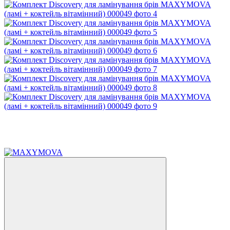
Новинка
Хіт
−43%
8