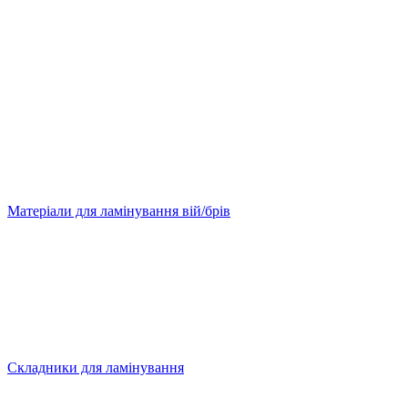
Матеріали для ламінування вій/брів
Складники для ламінування