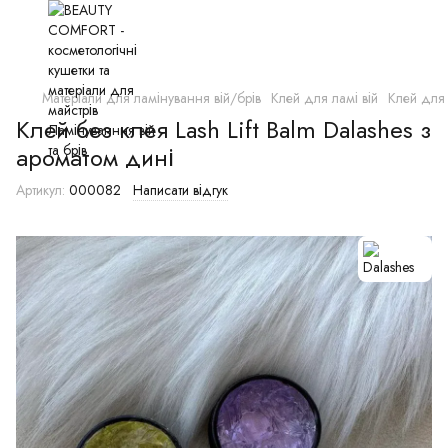
Матеріали для ламінування вій/брів
Клей для ламі вій
Клей для 
Клей без клея Lash Lift Balm Dalashes з
ароматом дині
Артикул:
000082
Написати відгук