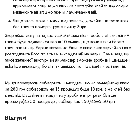
прикорневої зони та до кінчиків протягуйте клей та тим самим
вирівнюйте віі згадно техніуі ламінування вій.
Якщо якась зона з віями відклеїлась, додайте ще трохи клея
без клея та повторіть рухі з пункту 3(три).
Звертаємо увагу на те, що усім майстам після роботи зі звичайним
клеем буде здаватаися перші 10 хвилин, що вони взяли багато
клея, але ні - ви берете візуально більше клею аніж звичайно і вже
розподіляєте його по зонам викладки вій на валик. Саме завдяки
такої желейної текстури ви як майстер зможете зробити і швидше і
якісніше викладку, бо він так швидко не підсихає як звичайний.
Ми тут порахували собівартість, і виходить що на звичайному клею
за 280 грн собівартість на 15 процедур буде 18 грн, а на клей без
клею від DaLashes в першу чергу зробите в три рази більше
процедур(45-50 процедур), собівартість 250/45=5,50 грн
Відгуки