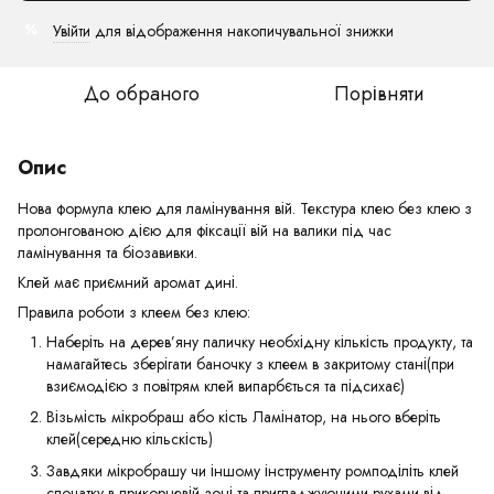
Увійти
для відображення накопичувальної знижки
%
До обраного
Порівняти
Опис
Нова формула клею для ламінування вій. Текстура клею без клею з
пролонгованою дією для фіксації вій на валики під час
ламінування та біозавивки.
Клей має приємний аромат дині.
Правила роботи з клеем без клею:
Наберіть на дерев’яну паличку необхідну кількість продукту, та
намагайтесь зберігати баночку з клеем в закритому стані(при
взиємодією з повітрям клей випарбється та підсихає)
Візьмість мікробраш або кість Ламінатор, на нього вберіть
клей(середню кільскість)
Завдяки мікробрашу чи іншому інструменту ромподіліть клей
спочатку в прикорневій зоні та пригладжуючими рухами від