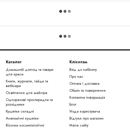
Каталог
Клієнтам
Домашній догляд та товари
Вхід до кабінету
для краси
Про нас
Книги, журнали, гайди та
Оплата і доставка
вебінари
Обмін та повернення
Освітлення для майстра
Контактна інформація
Одноразові простирадла та
розхідники
Блог
Кушетки складні
Угода користувача
Анатомічні кушетки
Відгуки про магазин
Візочки косметологічні
Мапа сайту