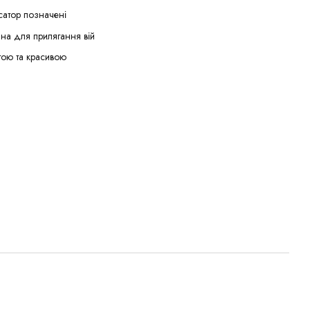
нсатор позначені
на для прилягання вій
тою та красивою