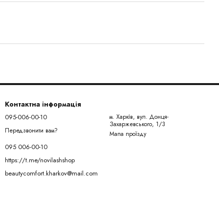
Контактна інформація
095-006-00-10
м. Харків, вул. Донця-
Захаржевського, 1/3
Передзвонити вам?
Мапа проїзду
095 006-00-10
https://t.me/novilashshop
beautycomfort.kharkov@mail.com