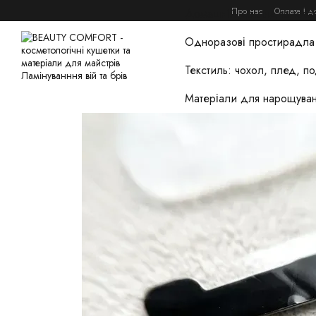
Перейти до основного контенту
Про нас
Оплата і д
Домашній догляд та това
Одноразові простирадла 
Текстиль: чохол, плед, п
Матеріали для нарощуван