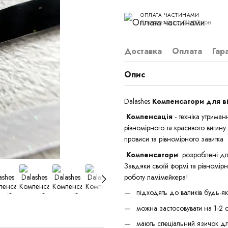
ОПЛАТА ЧАСТИНАМИ
8 платежів по 21.50 грн
Доставка
Оплата
Гар
Опис
Dalashes
Компенсатори для в
Компенсація
- техніка утриман
рівномірного та красивого вигину
провиси та рівномірного завитка
Компенсатори
розроблені для
Завдяки своїй формі та рівномір
роботу ламімейкера!
підходять до валиків будь-як
можна застосовувати на 1-2 с
мають спеціальний язичок для