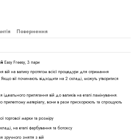
антія
Повернення
ій
Easy Freesy, 3 пари
ня вій на валику протягом всієї процедури для отримання
. Якщо вії починають відходити на 2 складі, можуть утворитися
 ідеального прилягання вій до валиків на етапі ламінування.
но прилеглому матеріалу, вони в рази прискорюють та спрощують
ої торгової марки та розміру
кладі, на етапі фарбування та ботоксу
 зручного зняття з вій