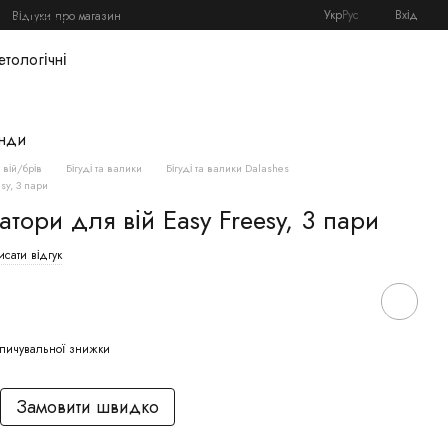
Укр
Рус
Вхід
Відгуки про магазин
я майстра
етологічні
нди
вій/брів
Бігуді та валики
Бігуді та валики Dalashes
sy, 3 пари
тори для вій Easy Freesy, 3 пари
сати відгук
пичувальної знижки
Замовити швидко