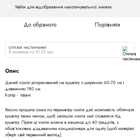
Увійти
для відображення накопичувальної знижки
%
До обраного
Порівняти
ОПЛАТА ЧАСТИНАМИ
8 платежів по 61.25 грн
Опис
Даний чохол розрахований на кушетку з шириною 60-70 см і
довжиною 180 см.
Колір - тіфані
Якісно прошита гумка по периметру чохла дає можливість обтягнути
кушетку таким чином, щоб залишок чохла зміг сховатися під
кушетку. Прати ці чохли можна в машинці до 40 градусів, з
обов'язковим додаванням кондиціонера для одягу (щоб матеріал
зберіг свій первинний вигляд).