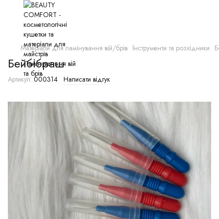
Матеріали для ламінування вій/брів
Інструменти та розхідники
Б
Бейбібраш
Артикул:
000314
Написати відгук