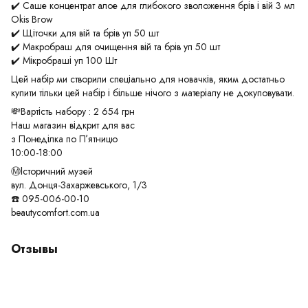
✔️ Саше концентрат алое для глибокого зволоження брів і вій 3 мл
Okis Brow
✔️ Щіточки для вій та брів уп 50 шт
✔️ Макробраш для очищення вій та брів уп 50 шт
✔️ Мікробраші уп 100 Шт
Цей набір ми створили спеціально для новачків, яким достатньо
купити тільки цей набір і більше нічого з матеріалу не докуповувати.
💸Вартість набору : 2 654 грн
Наш магазин відкрит для вас
з Понеділка по Пʼятницю
10:00-18:00
Ⓜ️Історичний музей
вул. Донця-Захаржевського, 1/3
☎️ 095-006-00-10
beautycomfort.com.ua
Отзывы