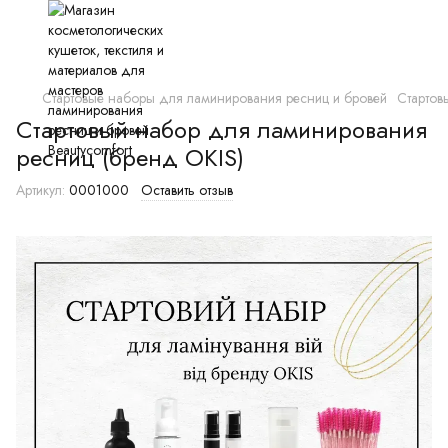
Стартовые наборы для ламинирования ресниц и бровей
Стартов
Стартовый набор для ламинирования
ресниц (бренд OKIS)
Артикул:
0001000
Оставить отзыв