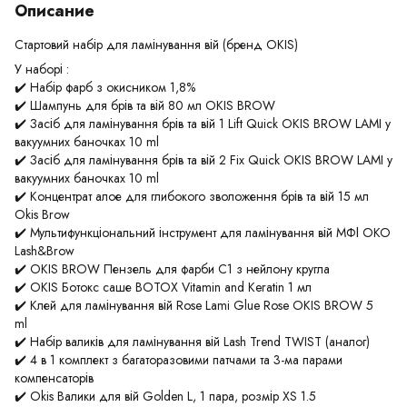
Описание
Стартовий набір для ламінування вій (бренд OKIS)
У наборі :
✔️ Набір фарб з окисником 1,8%
✔️ Шампунь для брів та вій 80 мл OKIS BROW
✔️ Засіб для ламінування брів та вій 1 Lift Quick OKIS BROW LAMI у
вакуумних баночках 10 ml
✔️ Засіб для ламінування брів та вій 2 Fix Quick OKIS BROW LAMI у
вакуумних баночках 10 ml
✔️ Концентрат алое для глибокого зволоження брів та вій 15 мл
Okis Brow
✔️ Мультифункціональний інструмент для ламінування вій МФІ OKO
Lash&Brow
✔️ OKIS BROW Пензель для фарби C1 з нейлону кругла
✔️ OKIS Ботокс саше BOTOX Vitamin and Keratin 1 мл
✔️ Клей для ламінування вій Rose Lami Glue Rose OKIS BROW 5
ml
✔️ Набір валиків для ламінування вій Lash Trend TWIST (аналог)
✔️ 4 в 1 комплект з багаторазовими патчами та 3-ма парами
компенсаторів
✔️ Okis Валики для вій Golden L, 1 пара, розмір XS 1.5