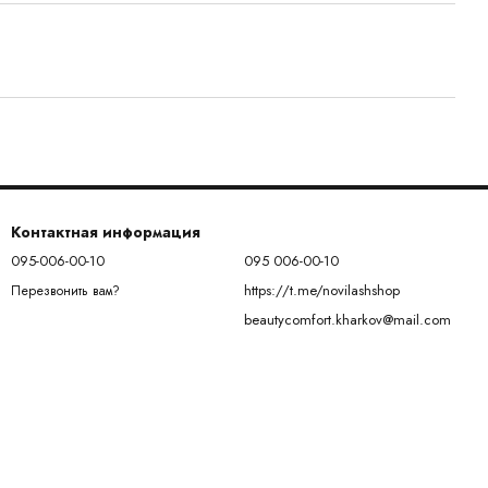
Контактная информация
095-006-00-10
095 006-00-10
https://t.me/novilashshop
Перезвонить вам?
beautycomfort.kharkov@mail.com