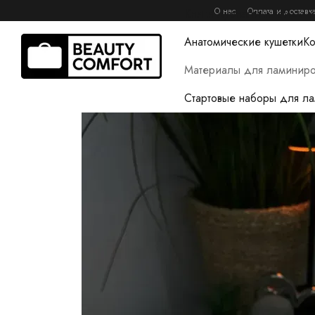
Перейти к основному контенту
О нас
Оплата и доставк
Книги журналы и гайды 
Анатомические кушетки
Ко
Материалы для ламиниро
Стартовые наборы для л