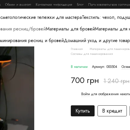
а
Обмен и возврат
Контактная информация
Блог
Пользовательское соглаш
и вебинары
Лампы для мастера
Одноразовые простыни и расхо
сметологические тележки для мастера
Текстиль: чехол, поду
вания ресниц/бровей
Материалы для бровей
Материалы для 
аминирования ресниц и бровей
Домашний уход и другие товар
Главная
Материалы для ламиниров
Составы для ламинирования
В наличии
Артикул: 000504
Остав
700 грн
1 240 грн
Войти
для отображения накоп
%
Купить
В кредит