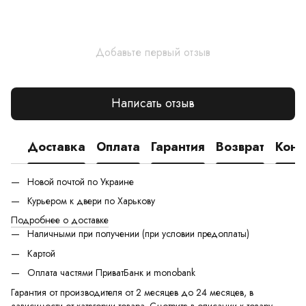
Добавьте первый отзыв
Написать отзыв
Доставка
Оплата
Гарантия
Возврат
Конс
Новой почтой по Украине
Курьером к двери по Харькову
Подробнее о доставке
Наличными при получении (при условии предоплаты)
Картой
Оплата частями ПриватБанк и monobank
Гарантия от производителя от 2 месяцев до 24 месяцев, в
зависимости от категории товара. Смотрите в описании к товару,