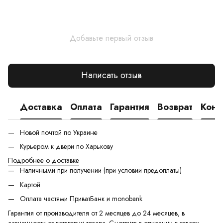
Добавьте первый отзыв
Написать отзыв
Доставка
Оплата
Гарантия
Возврат
Конс
Новой почтой по Украине
Курьером к двери по Харькову
Подробнее о доставке
Наличными при получении (при условии предоплаты)
Картой
Оплата частями ПриватБанк и monobank
Гарантия от производителя от 2 месяцев до 24 месяцев, в
зависимости от категории товара. Смотрите в описании к товару,