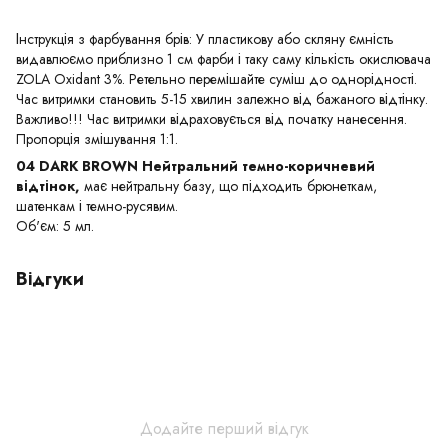
Інструкція з фарбування брів: У пластикову або скляну ємність
видавлюємо приблизно 1 см фарби і таку саму кількість окислювача
ZOLA Oxidant 3%. Ретельно перемішайте суміш до однорідності.
Час витримки становить 5-15 хвилин залежно від бажаного відтінку.
Важливо!!! Час витримки відраховується від початку нанесення.
Пропорція змішування 1:1.
04 DARK BROWN Нейтральний темно-коричневий
відтінок,
має нейтральну базу, що підходить брюнеткам,
шатенкам і темно-русявим.
Об'єм: 5 мл.
Відгуки
Додайте перший відгук