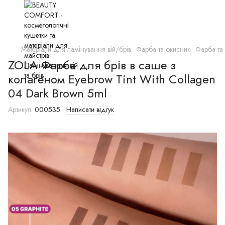
Матеріали для ламінування вій/брів
Фарба та окисник
Фарба та
ZOLA Фарба для брів в саше з
колагеном Eyebrow Tint With Collagen
04 Dark Brown 5ml
Артикул:
000535
Написати відгук