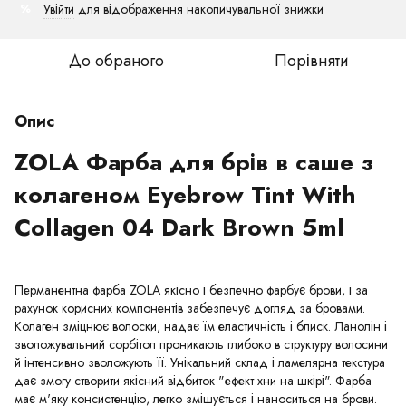
Увійти
для відображення накопичувальної знижки
%
До обраного
Порівняти
Опис
ZOLA Фарба для брів в саше з
колагеном Eyebrow Tint With
Collagen 04 Dark Brown 5ml
Перманентна фарба ZOLA якісно і безпечно фарбує брови, і за
рахунок корисних компонентів забезпечує догляд за бровами.
Колаген зміцнює волоски, надає їм еластичність і блиск. Ланолін і
зволожувальний сорбітол проникають глибоко в структуру волосини
й інтенсивно зволожують її. Унікальний склад і ламелярна текстура
дає змогу створити якісний відбиток "ефект хни на шкірі". Фарба
має м'яку консистенцію, легко змішується і наноситься на брови.