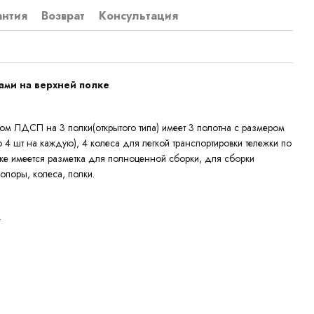
антия
Возврат
Консультация
ами на верхней полке
лом ЛДСП на 3 полки(открытого типа) имеет 3 полотна с размером
4 шт на каждую), 4 колеса для легкой транспортировки тележки по
жке имеется разметка для полноценной сборки, для сборки
опоры, колеса, полки.
.