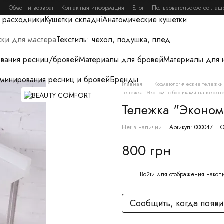
а
Обмен и возврат
Контактная информация
Блог
Пользовательское соглаш
 расходники
Кушетки складні
Анатомические кушетки
ки для мастера
Текстиль: чехол, подушка, плед
вания ресниц/бровей
Материалы для бровей
Материалы для 
аминирования ресниц и бровей
Бренды
Главная
Косметологические тележки
Тележка "Эконом" с бортиками на верхн
Тележка "Эконом
Нет в наличии
Артикул: 000047
О
800 грн
Войти
для отображения накоп
%
Сообщить, когда появи