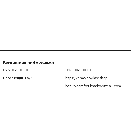
Контактная информация
095-006-00-10
095 006-00-10
https://t.me/novilashshop
Перезвонить вам?
beautycomfort.kharkov@mail.com