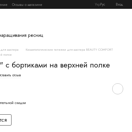
Укр
Рус
Вход
ение
Отзывы о магазине
наращивания ресниц
 для мастера
Косметологические тележки для мастера BEAUTY COMFORT
ей полке
" с бортиками на верхней полке
ставить отзыв
ительной скидки
тся