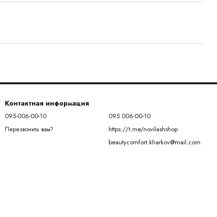
Контактная информация
095-006-00-10
095 006-00-10
https://t.me/novilashshop
Перезвонить вам?
beautycomfort.kharkov@mail.com