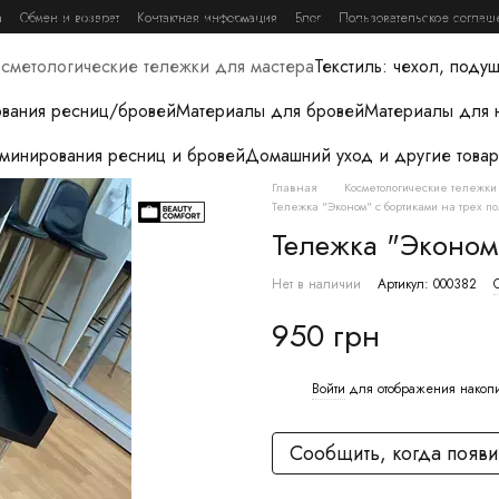
а
Обмен и возврат
Контактная информация
Блог
Пользовательское соглаш
и вебинары
Лампы для мастера
Одноразовые простыни и расхо
сметологические тележки для мастера
Текстиль: чехол, поду
вания ресниц/бровей
Материалы для бровей
Материалы для 
аминирования ресниц и бровей
Домашний уход и другие товар
Главная
Косметологические тележки
Тележка "Эконом" с бортиками на трех п
Тележка "Эконом"
Нет в наличии
Артикул: 000382
950 грн
Войти
для отображения накоп
%
Сообщить, когда появи