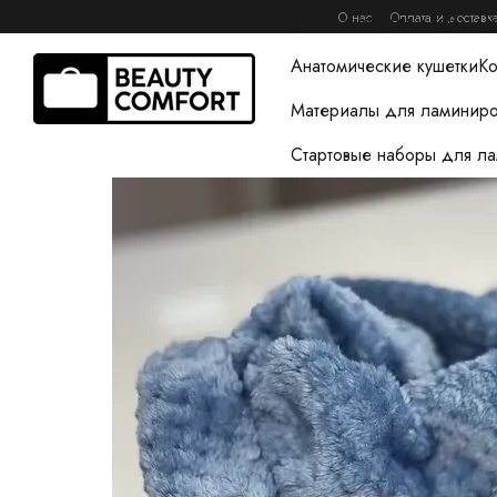
Перейти к основному контенту
О нас
Оплата и доставк
Книги журналы и гайды 
Анатомические кушетки
Ко
Материалы для ламиниро
Стартовые наборы для л