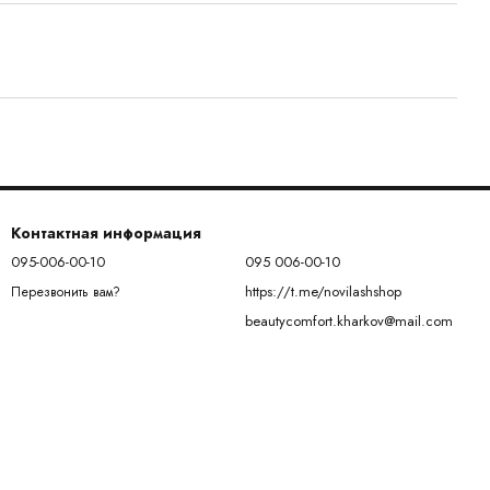
Контактная информация
095-006-00-10
095 006-00-10
https://t.me/novilashshop
Перезвонить вам?
beautycomfort.kharkov@mail.com