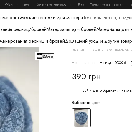
а
Обмен и возврат
Контактная информация
Блог
Пользовательское соглаш
и вебинары
Лампы для мастера
Одноразовые простыни и расхо
сметологические тележки для мастера
Текстиль: чехол, поду
вания ресниц/бровей
Материалы для бровей
Материалы для 
аминирования ресниц и бровей
Домашний уход и другие товар
Главная
Текстиль: чехол, подушка, 
Нет в наличии
Артикул: 000026
390 грн
Войти
для отображения накоп
%
Выберите цвет