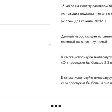
📍 чехол на кушетку размером 6
✂️ подушка подковка (чехол не 
✂️ плед для клиента 90х160
Данный набор создан из синтети
приятный на ощупь, пушистый.
В стирке используйте температу
«Он прослужил бы больше 2-3 ле
В стирке используйте температу
«Он прослужил бы больше 2-3 ле