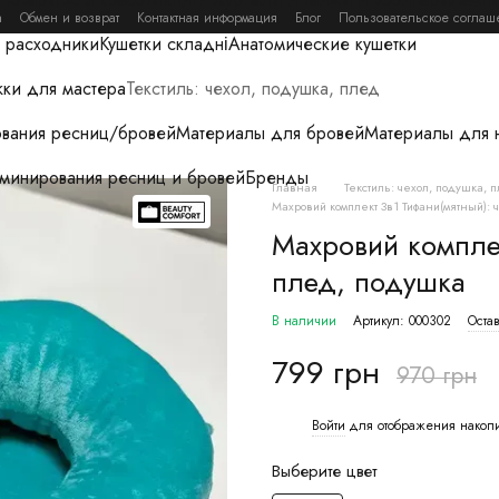
а
Обмен и возврат
Контактная информация
Блог
Пользовательское соглаш
 расходники
Кушетки складні
Анатомические кушетки
ки для мастера
Текстиль: чехол, подушка, плед
вания ресниц/бровей
Материалы для бровей
Материалы для 
аминирования ресниц и бровей
Бренды
Главная
Текстиль: чехол, подушка, 
Махровий комплект 3в1 Тифани(мятный): 
Махровий комплек
плед, подушка
В наличии
Артикул: 000302
Остав
799 грн
970 грн
Войти
для отображения накоп
%
Выберите цвет