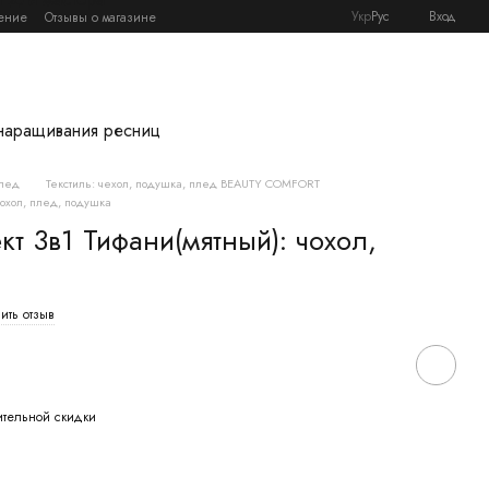
Укр
Рус
Вход
ение
Отзывы о магазине
наращивания ресниц
плед
Текстиль: чехол, подушка, плед BEAUTY COMFORT
чохол, плед, подушка
т 3в1 Тифани(мятный): чохол,
ить отзыв
ительной скидки