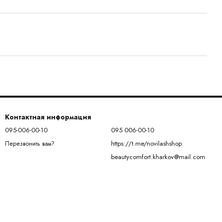
Контактная информация
095-006-00-10
095 006-00-10
https://t.me/novilashshop
Перезвонить вам?
beautycomfort.kharkov@mail.com