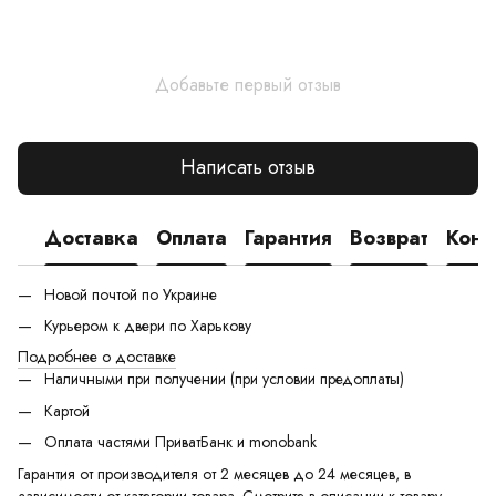
Добавьте первый отзыв
Написать отзыв
Доставка
Оплата
Гарантия
Возврат
Конс
Новой почтой по Украине
Курьером к двери по Харькову
Подробнее о доставке
Наличными при получении (при условии предоплаты)
Картой
Оплата частями ПриватБанк и monobank
Гарантия от производителя от 2 месяцев до 24 месяцев, в
зависимости от категории товара. Смотрите в описании к товару,