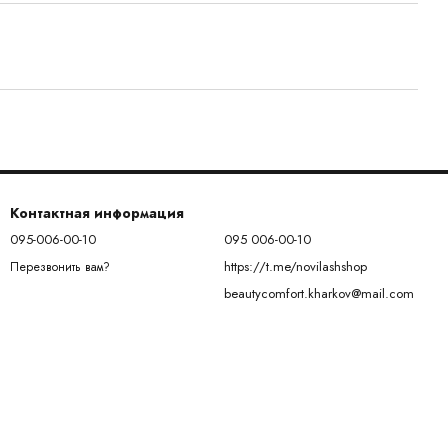
Контактная информация
095-006-00-10
095 006-00-10
https://t.me/novilashshop
Перезвонить вам?
beautycomfort.kharkov@mail.com