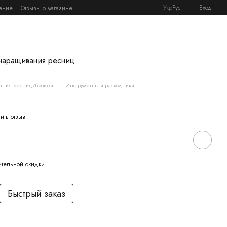
Укр
Рус
Вход
ение
Отзывы о магазине
наращивания ресниц
ания ресниц/бровей
Инструменты и расходники
ить отзыв
ительной скидки
Быстрый заказ