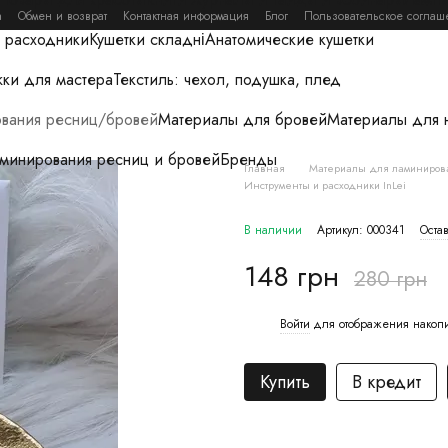
а
Обмен и возврат
Контактная информация
Блог
Пользовательское соглаш
 расходники
Кушетки складні
Анатомические кушетки
ки для мастера
Текстиль: чехол, подушка, плед
вания ресниц/бровей
Материалы для бровей
Материалы для 
аминирования ресниц и бровей
Бренды
Главная
Материалы для ламиниров
Инструменты и расходники InLei
В наличии
Артикул: 000341
Остав
148 грн
280 грн
Войти
для отображения накоп
%
Купить
В кредит